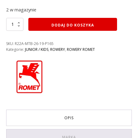
2 w magazynie
ilość
DODAJ DO KOSZYKA
ROWER
ROMET
RAMBLER
SKU:
R22A-MTB-26-19-P165
R6.1
Kategorie:
JUNIOR / KIDS
,
ROWERY
,
ROWERY ROMET
JR
KOLOR:
NIEBIESKO-
ZIELONY-
CZARNY
RAMA
19''
OPIS
MARKA