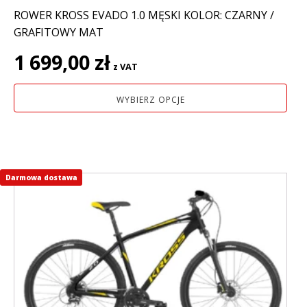
ROWER KROSS EVADO 1.0 MĘSKI KOLOR: CZARNY /
GRAFITOWY MAT
1 699,00
zł
z VAT
WYBIERZ OPCJE
Darmowa dostawa
Ten
produkt
ma
wiele
wariantów.
Opcje
można
wybrać