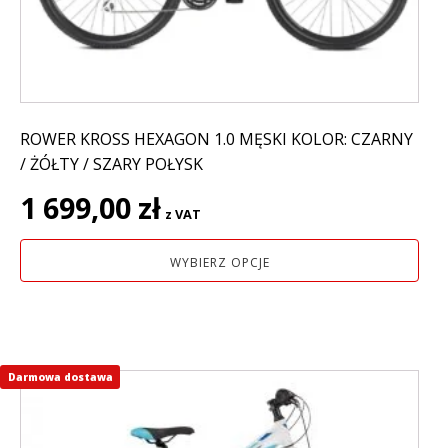
na
stronie
produktu
ROWER KROSS HEXAGON 1.0 MĘSKI KOLOR: CZARNY
/ ŻÓŁTY / SZARY POŁYSK
1 699,00
zł
z VAT
WYBIERZ OPCJE
Darmowa dostawa
Ten
produkt
ma