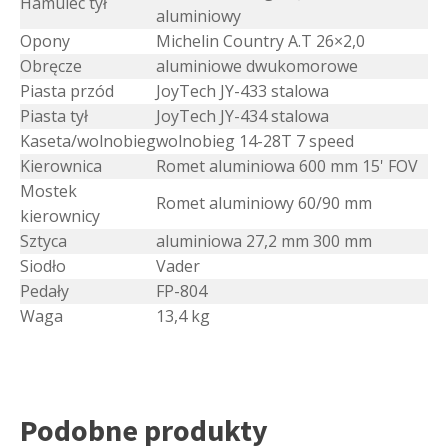
Hamulec tył
aluminiowy
Opony
Michelin Country A.T 26×2,0
Obręcze
aluminiowe dwukomorowe
Piasta przód
JoyTech JY-433 stalowa
Piasta tył
JoyTech JY-434 stalowa
Kaseta/wolnobieg
wolnobieg 14-28T 7 speed
Kierownica
Romet aluminiowa 600 mm 15' FOV
Mostek
Romet aluminiowy 60/90 mm
kierownicy
Sztyca
aluminiowa 27,2 mm 300 mm
Siodło
Vader
Pedały
FP-804
Waga
13,4 kg
Podobne produkty