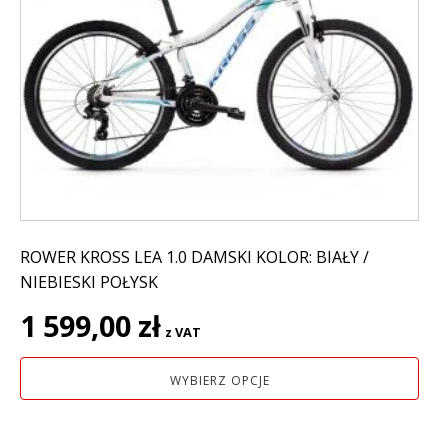
wiele
wariantów.
Opcje
można
wybrać
na
stronie
produktu
ROWER KROSS LEA 1.0 DAMSKI KOLOR: BIAŁY /
NIEBIESKI POŁYSK
1 599,00
zł
z VAT
WYBIERZ OPCJE