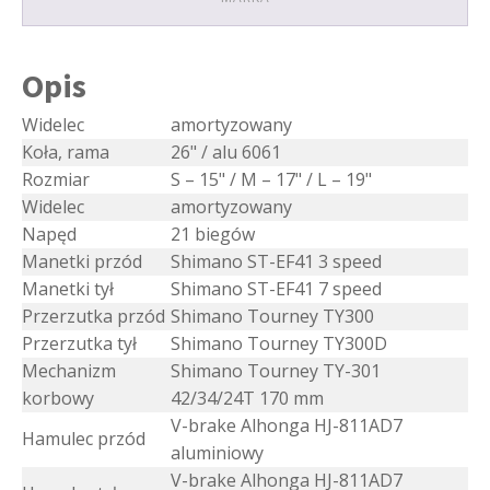
Opis
Widelec
amortyzowany
Koła, rama
26" / alu 6061
Rozmiar
S – 15" / M – 17" / L – 19"
Widelec
amortyzowany
Napęd
21 biegów
Manetki przód
Shimano ST-EF41 3 speed
Manetki tył
Shimano ST-EF41 7 speed
Przerzutka przód
Shimano Tourney TY300
Przerzutka tył
Shimano Tourney TY300D
Mechanizm
Shimano Tourney TY-301
korbowy
42/34/24T 170 mm
V-brake Alhonga HJ-811AD7
Hamulec przód
aluminiowy
V-brake Alhonga HJ-811AD7