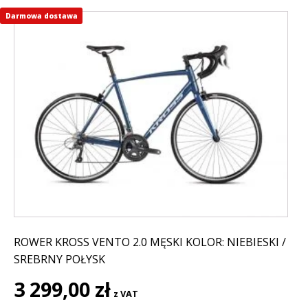
Darmowa dostawa
Ten
produkt
ma
wiele
wariantów.
Opcje
można
wybrać
na
stronie
produktu
ROWER KROSS VENTO 2.0 MĘSKI KOLOR: NIEBIESKI /
SREBRNY POŁYSK
3 299,00
zł
z VAT