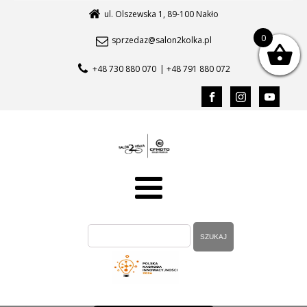
ul. Olszewska 1, 89-100 Nakło
0
sprzedaz@salon2kolka.pl
+48 730 880 070
| +48 791 880 072