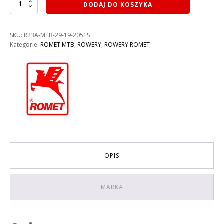
ilość
DODAJ DO KOSZYKA
ROWER
ROMET
MUSTANG
SKU:
R23A-MTB-29-19-2051S
M2
Kategorie:
ROMET MTB
,
ROWERY
,
ROWERY ROMET
KOLOR:
CZERWONO-
BIAŁY
RAMA
21''
OPIS
MARKA