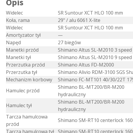
Opis
Widelec
SR Suntour XCT HLO 100 mm
Koła, rama
29" / alu 6061 X-lite
Widelec
SR Suntour XCT HLO 100 mm
Amortyzator tył
—
Napęd
27 biegów
Manetki przód
Shimano Altus SL-M2010 3 speed
Manetki tył
Shimano Altus SL-M2010 9 speed
Przerzutka przód
Shimano Altus FD-M2000
Przerzutka tył
Shimano Alivio RDM-3100 SGS S
Mechanizm korbowy
Shimano FC-MT101 40/30/22T 1
Shimano BL-MT200/BR-M200
Hamulec przód
hydrauliczny
Shimano BL-MT200/BR-M200
Hamulec tył
hydrauliczny
Tarcza hamulcowa
Shimano SM-RT10 centerlock 16
przód
Tarcza hamulcowa tył
Shimano SM-RT10 centerlock 16