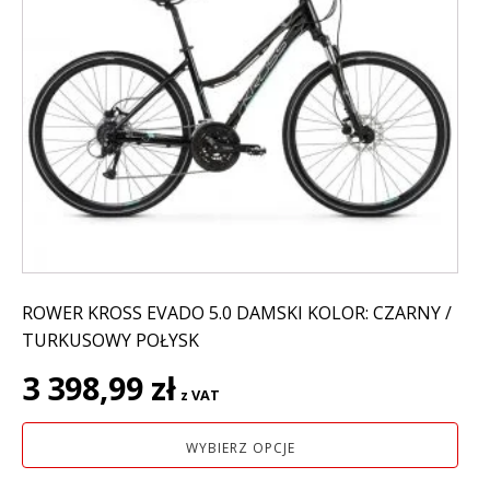
ma
wiele
wariantów.
Opcje
można
wybrać
na
stronie
produktu
ROWER KROSS EVADO 5.0 DAMSKI KOLOR: CZARNY /
TURKUSOWY POŁYSK
3 398,99
zł
z VAT
WYBIERZ OPCJE