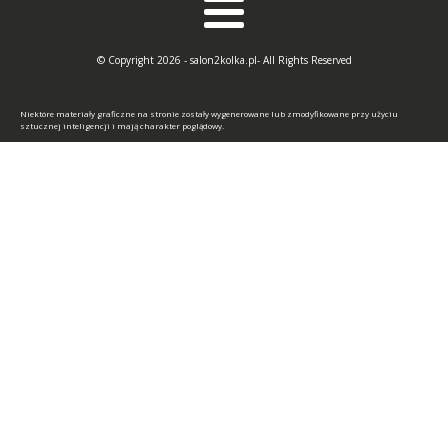
© Copyright 2026 - salon2kolka.pl- All Rights Reserved
Niektóre materiały graficzne na stronie zostały wygenerowane lub zmodyfikowane przy użyciu
sztucznej inteligencji i mają charakter poglądowy.