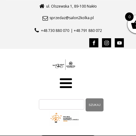
ul. Olszewska 1, 89-100 Nakło
0
sprzedaz@salon2kolka.pl
+48 730 880 070
| +48 791 880 072