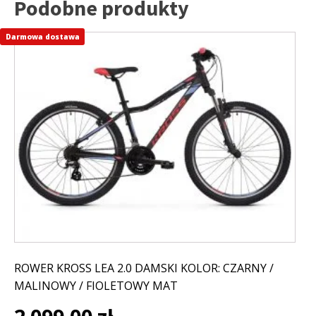
Podobne produkty
Darmowa dostawa
Ten
produkt
ma
wiele
wariantów.
Opcje
można
wybrać
na
stronie
produktu
ROWER KROSS LEA 2.0 DAMSKI KOLOR: CZARNY /
MALINOWY / FIOLETOWY MAT