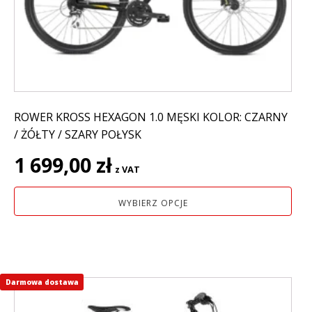
wybrać
na
stronie
produktu
ROWER KROSS HEXAGON 1.0 MĘSKI KOLOR: CZARNY
/ ŻÓŁTY / SZARY POŁYSK
1 699,00
zł
z VAT
WYBIERZ OPCJE
Darmowa dostawa
Ten
produkt