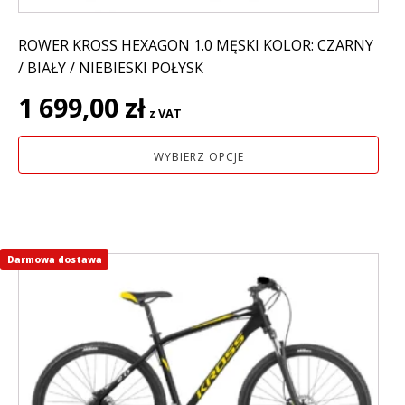
ROWER KROSS HEXAGON 1.0 MĘSKI KOLOR: CZARNY
/ BIAŁY / NIEBIESKI POŁYSK
1 699,00
zł
z VAT
WYBIERZ OPCJE
Darmowa dostawa
Ten
produkt
ma
wiele
wariantów.
Opcje
można