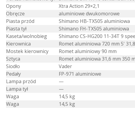
Opony
Xtra Action 29×2,1
Obręcze
aluminiowe dwukomorowe
Piasta przód
Shimano HB-TX505 aluminiowa
Piasta tył
Shimano FH-TX505 aluminiowa
Kaseta/wolnobieg
Shimano CS-HG200 11-34T 9 spe
Kierownica
Romet aluminiowa 720 mm 5' 31,
Mostek kierownicy
Romet aluminiowy 90 mm
Sztyca
Romet aluminiowa 31,6 mm 350 
Siodło
Vader
Pedały
FP-971 aluminiowe
Lampa przód
—
Lampa tył
—
Waga
14,5 kg
Waga
14,5 kg