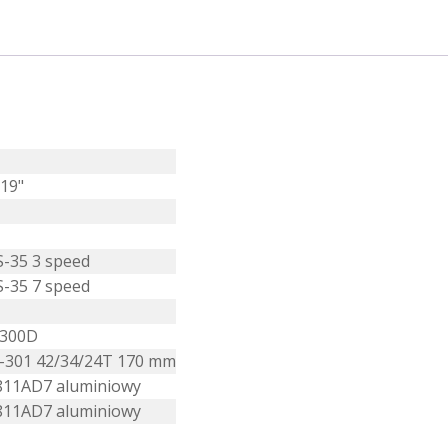
 19"
S-35 3 speed
S-35 7 speed
Y300D
-301 42/34/24T 170 mm
811AD7 aluminiowy
811AD7 aluminiowy