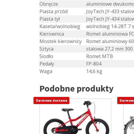
Obręcze
aluminiowe dwukom
Piasta przód
JoyTech JY-433 stalo
Piasta tył
JoyTech JY-434 stalo
Kaseta/wolnobieg
wolnobieg 14-28T 7 
Kierownica
Romet aluminiowa F
Mostek kierownicy
Romet aluminiowy 6
Sztyca
stalowa 27,2 mm 30
Siodło
Romet MTB
Pedały
FP-804
Waga
14,6 kg
Podobne produkty
Darmowa dostawa
Ten
Darmow
Ten
produkt
prod
ma
ma
wiele
wiel
wariantów.
wari