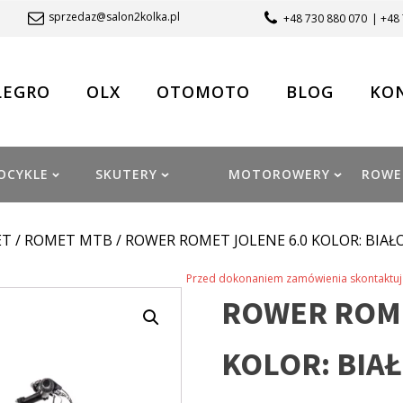
sprzedaz@salon2kolka.pl
+48 730 880 070
| +48
LEGRO
OLX
OTOMOTO
BLOG
KO
OCYKLE
SKUTERY
MOTOROWERY
ROWE
ET
/
ROMET MTB
/ ROWER ROMET JOLENE 6.0 KOLOR: BIAŁ
Przed dokonaniem zamówienia skontaktuj 
ROWER ROME
KOLOR: BIA