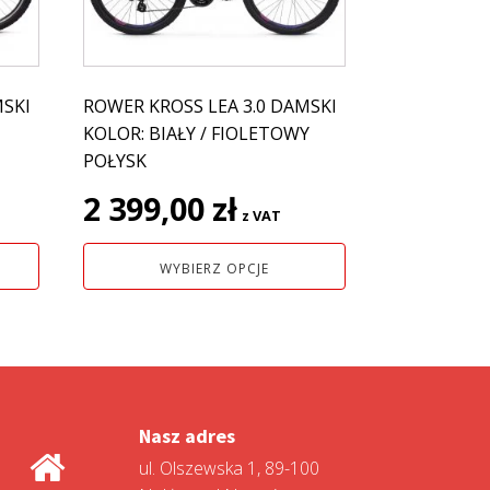
Opcje
można
wybrać
na
MSKI
ROWER KROSS LEA 3.0 DAMSKI
stronie
KOLOR: BIAŁY / FIOLETOWY
produktu
POŁYSK
2 399,00
zł
z VAT
WYBIERZ OPCJE
Nasz adres
ul. Olszewska 1, 89-100