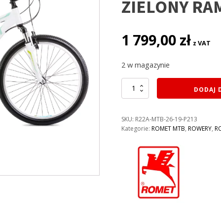
ZIELONY RA
1 799,00
zł
z VAT
2 w magazynie
ilość
DODAJ 
ROWER
ROMET
JOLENE
SKU:
R22A-MTB-26-19-P213
6.0
Kategorie:
ROMET MTB
,
ROWERY
,
R
KOLOR:
BIAŁO-
NIEBIESKO-
ZIELONY
RAMA
19”