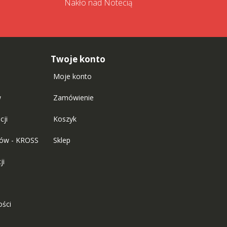
Nakło nad Notecią
Twoje konto
Moje konto
w
Zamówienie
cji
Koszyk
tów - KROSS
Sklep
ji
ości