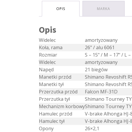
OPIS
MARKA
Opis
Widelec
amortyzowany
Koła, rama
26" / alu 6061
Rozmiar
S – 15" / M – 17" / L –
Widelec
amortyzowany
Napęd
21 biegów
Manetki przód
Shimano Revoshift R
Manetki tył
Shimano Revoshift R
Przerzutka przód
Falcon MF-31D
Przerzutka tył
Shimano Tourney T
Mechanizm korbowy
Shimano Tourney TY
Hamulec przód
V-brake Alhonga HJ-
Hamulec tył
V-brake Alhonga HJ-
Opony
26×2,1