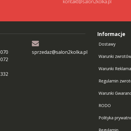
kontakt@salon2kolka.pl
Informacje
Dostawy
 070
sprzedaz@salon2kolka.pl
Warunki zwrotó
 072
Warunki Reklama
 332
Regulamin zwro
Warunki Gwaranc
RODO
Polityka prywatn
Regulamin