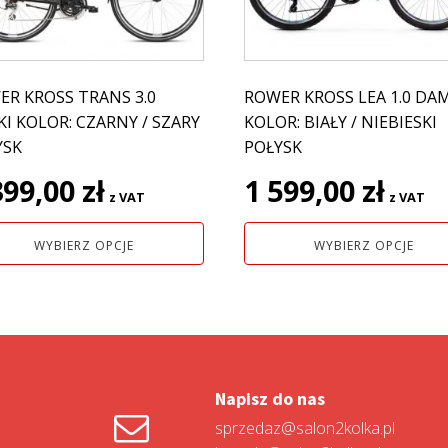
e
Opcje
na
można
ać
wybrać
na
ER KROSS TRANS 3.0
ROWER KROSS LEA 1.0 DA
nie
stronie
I KOLOR: CZARNY / SZARY
KOLOR: BIAŁY / NIEBIESKI
uktu
produktu
YSK
POŁYSK
399,00
zł
1 599,00
zł
z VAT
z VAT
WYBIERZ OPCJE
WYBIERZ OPCJE
Napisz do nas
sprzedaz@salon2kolka.pl