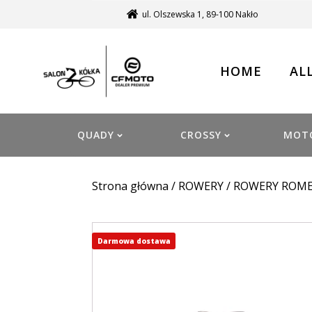
ul. Olszewska 1, 89-100 Nakło
HOME
AL
QUADY
CROSSY
MOT
Strona główna
/
ROWERY
/
ROWERY ROM
Darmowa dostawa