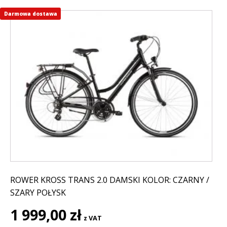
Darmowa dostawa
Ten
produkt
ma
wiele
wariantów.
Opcje
można
wybrać
na
stronie
produktu
ROWER KROSS TRANS 2.0 DAMSKI KOLOR: CZARNY /
SZARY POŁYSK
1 999,00
zł
z VAT