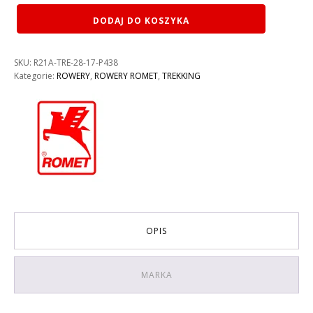
ilość
DODAJ DO KOSZYKA
ROWER
ROMET
GAZELA
SKU:
R21A-TRE-28-17-P438
KOLOR:
Kategorie:
ROWERY
,
ROWERY ROMET
,
TREKKING
BIAŁO-
FIOLETOWY
RAMA
19″
OPIS
MARKA