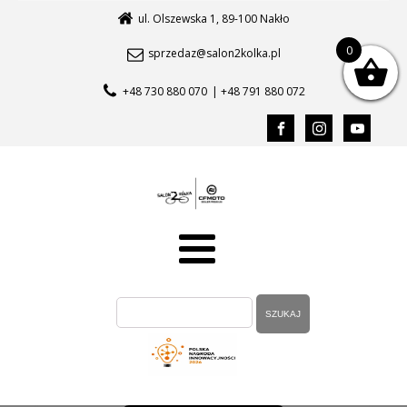
ul. Olszewska 1, 89-100 Nakło
0
sprzedaz@salon2kolka.pl
+48 730 880 070
| +48 791 880 072