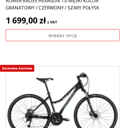
ROWER KROSS HEXAGON 1.0 MĘSKI KOLOR:
GRANATOWY / CZERWONY / SZARY POŁYSK
1 699,00
zł
z VAT
WYBIERZ OPCJE
Darmowa dostawa
Ten
produkt
ma
wiele
wariantów.
Opcje
można
wybrać
na