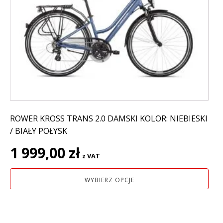
wariantów.
Opcje
można
wybrać
na
stronie
produktu
ROWER KROSS TRANS 2.0 DAMSKI KOLOR: NIEBIESKI
/ BIAŁY POŁYSK
1 999,00
zł
z VAT
WYBIERZ OPCJE