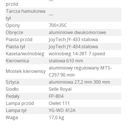
—
przód
Tarcza hamulcowa
—
tył
Opony
700×35C
Obręcze
aluminiowe dwukomorowe
Piasta przód
JoyTech JY-433 stalowa
Piasta tył
JoyTech JY-434 stalowa
Kaseta/wolnobieg
wolnobieg 14-28T 7 speed
Kierownica
stalowa 610 mm
aluminiowy regulowany MTS-
Mostek kierownicy
C297 90 mm
Sztyca
aluminiowa 27,2 mm 300 mm
Siodło
Selle Royal
Pedały
FP-804
Lampa przód
Owlet 111
Lampa tył
YG-WD 412A
Waga
17,0 kg