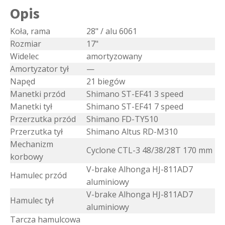
Opis
Koła, rama
28" / alu 6061
Rozmiar
17"
Widelec
amortyzowany
Amortyzator tył
—
Napęd
21 biegów
Manetki przód
Shimano ST-EF41 3 speed
Manetki tył
Shimano ST-EF41 7 speed
Przerzutka przód
Shimano FD-TY510
Przerzutka tył
Shimano Altus RD-M310
Mechanizm
Cyclone CTL-3 48/38/28T 170 mm
korbowy
V-brake Alhonga HJ-811AD7
Hamulec przód
aluminiowy
V-brake Alhonga HJ-811AD7
Hamulec tył
aluminiowy
Tarcza hamulcowa