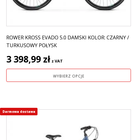
stronie
produktu
ROWER KROSS EVADO 5.0 DAMSKI KOLOR: CZARNY /
TURKUSOWY POŁYSK
3 398,99
zł
z VAT
WYBIERZ OPCJE
Darmowa dostawa
Ten
produkt
ma
wiele