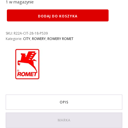
1 w magazynie
ilość
DODAJ DO KOSZYKA
ROWER
ROMET
ART
SKU:
R22A-CIT-28-18-P539
DECO
Kategorie:
CITY
,
ROWERY
,
ROWERY ROMET
ECO
KOLOR:
BIAŁY
RAMA
18''
OPIS
MARKA