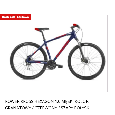
Darmowa dostawa
Ten
produkt
ma
wiele
wariantów.
Opcje
można
wybrać
na
stronie
produktu
ROWER KROSS HEXAGON 1.0 MĘSKI KOLOR:
GRANATOWY / CZERWONY / SZARY POŁYSK