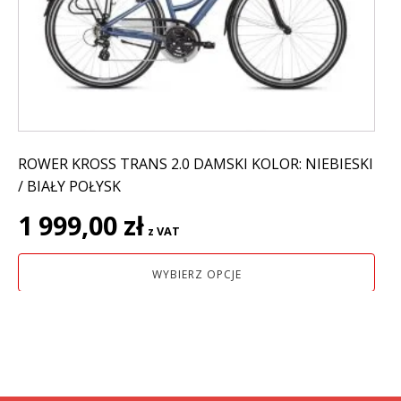
można
wybrać
na
stronie
produktu
ROWER KROSS TRANS 2.0 DAMSKI KOLOR: NIEBIESKI
/ BIAŁY POŁYSK
1 999,00
zł
z VAT
WYBIERZ OPCJE