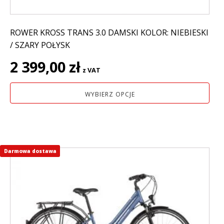
ROWER KROSS TRANS 3.0 DAMSKI KOLOR: NIEBIESKI
/ SZARY POŁYSK
2 399,00
zł
z VAT
WYBIERZ OPCJE
Darmowa dostawa
Ten
produkt
ma
wiele
wariantów.
Opcje