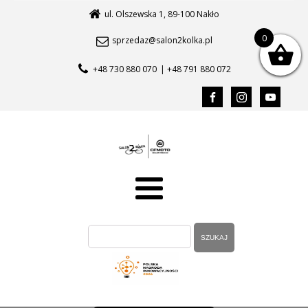
ul. Olszewska 1, 89-100 Nakło
0
sprzedaz@salon2kolka.pl
+48 730 880 070
| +48 791 880 072