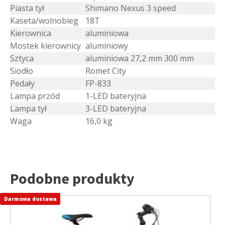
Piasta tył
Shimano Nexus 3 speed
Kaseta/wolnobieg
18T
Kierownica
aluminiowa
Mostek kierownicy
aluminiowy
Sztyca
aluminiowa 27,2 mm 300 mm
Siodło
Romet City
Pedały
FP-833
Lampa przód
1-LED bateryjna
Lampa tył
3-LED bateryjna
Waga
16,0 kg
Podobne produkty
Darmowa dostawa
Ten
produkt