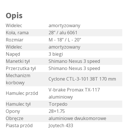
Opis
Widelec
amortyzowany
Koła, rama
28” / alu 6061
Rozmiar
M - 18” / L - 20”
Widelec
amortyzowany
Napęd
3 biegi
Manetki tył
Shimano Nexus 3 speed
Przerzutka tył
Shimano Nexus 3 speed
Mechanizm
Cyclone CTL-3-101 38T 170 mm
korbowy
V-brake Promax TX-117
Hamulec przód
aluminiowy
Hamulec tył
Torpedo
Opony
28×1.75
Obręcze
aluminiowe dwukomorowe
Piasta przód
Joytech 433