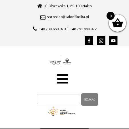
ul. Olszewska 1, 89-100 Nakło
0
sprzedaz@salon2kolka.pl
+48 730 880 070
| +48 791 880 072