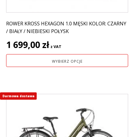
produktu
ROWER KROSS HEXAGON 1.0 MĘSKI KOLOR: CZARNY
/ BIAŁY / NIEBIESKI POŁYSK
1 699,00
zł
z VAT
WYBIERZ OPCJE
Darmowa dostawa
Ten
produkt
ma
wiele
wariantów.
Opcje