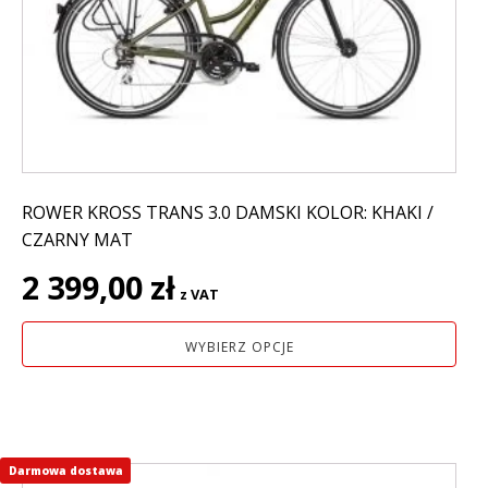
można
wybrać
na
stronie
produktu
ROWER KROSS TRANS 3.0 DAMSKI KOLOR: KHAKI /
CZARNY MAT
2 399,00
zł
z VAT
WYBIERZ OPCJE
Darmowa dostawa
Ten