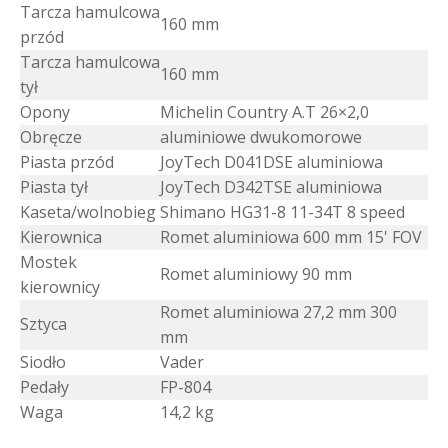
Tarcza hamulcowa
160 mm
przód
Tarcza hamulcowa
160 mm
tył
Opony
Michelin Country A.T 26×2,0
Obręcze
aluminiowe dwukomorowe
Piasta przód
JoyTech D041DSE aluminiowa
Piasta tył
JoyTech D342TSE aluminiowa
Kaseta/wolnobieg
Shimano HG31-8 11-34T 8 speed
Kierownica
Romet aluminiowa 600 mm 15' FOV
Mostek
Romet aluminiowy 90 mm
kierownicy
Romet aluminiowa 27,2 mm 300
Sztyca
mm
Siodło
Vader
Pedały
FP-804
Waga
14,2 kg