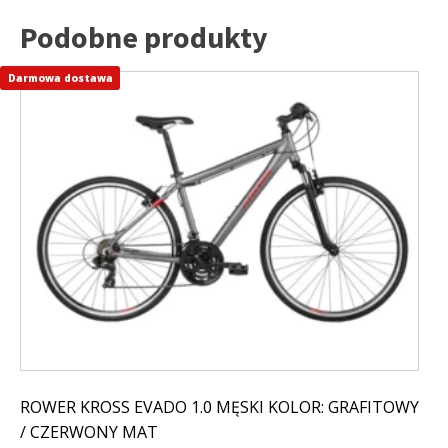
Podobne produkty
Darmowa dostawa
Ten
produkt
ma
wiele
wariantów.
Opcje
można
wybrać
na
stronie
produktu
ROWER KROSS EVADO 1.0 MĘSKI KOLOR: GRAFITOWY
/ CZERWONY MAT