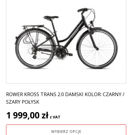
produkt
ma
wiele
wariantów.
Opcje
można
wybrać
na
stronie
produktu
ROWER KROSS TRANS 2.0 DAMSKI KOLOR: CZARNY /
SZARY POŁYSK
1 999,00
zł
z VAT
WYBIERZ OPCJE