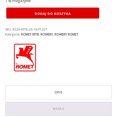
1 w magazynie
ilość
DODAJ DO KOSZYKA
ROWER
ROMET
RAMBLER
SKU:
R22A-MTB-26-18-P132*
R6.3
Kategorie:
ROMET MTB
,
ROWERY
,
ROWERY ROMET
KOLOR:
BIAŁO-
ZŁOTY
RAMA
18''
OPIS
MARKA