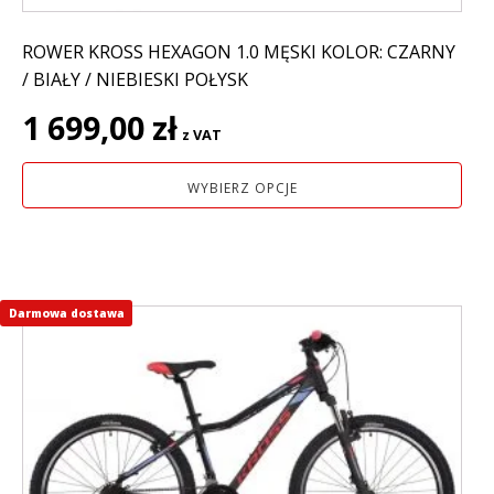
ROWER KROSS HEXAGON 1.0 MĘSKI KOLOR: CZARNY
/ BIAŁY / NIEBIESKI POŁYSK
1 699,00
zł
z VAT
WYBIERZ OPCJE
Darmowa dostawa
Ten
produkt
ma
wiele
wariantów.
Opcje
można