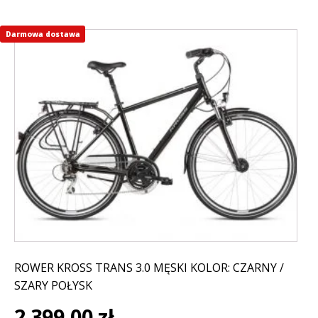
Darmowa dostawa
Ten
produkt
ma
wiele
wariantów.
Opcje
można
wybrać
na
stronie
produktu
ROWER KROSS TRANS 3.0 MĘSKI KOLOR: CZARNY /
SZARY POŁYSK
2 399,00
zł