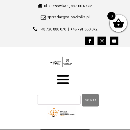
ul. Olszewska 1, 89-100 Nakło
0
sprzedaz@salon2kolka.pl
+48 730 880 070
| +48 791 880 072