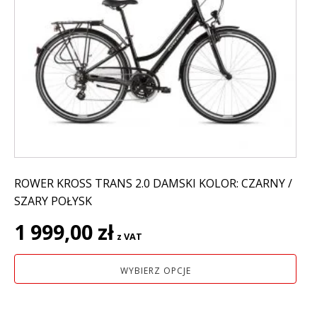
wiele
wariantów.
Opcje
można
wybrać
na
stronie
produktu
ROWER KROSS TRANS 2.0 DAMSKI KOLOR: CZARNY /
SZARY POŁYSK
1 999,00
zł
z VAT
WYBIERZ OPCJE