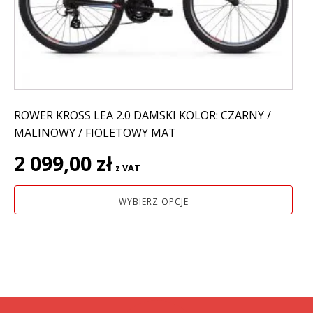
wybrać
na
stronie
produktu
ROWER KROSS LEA 2.0 DAMSKI KOLOR: CZARNY /
MALINOWY / FIOLETOWY MAT
2 099,00
zł
z VAT
WYBIERZ OPCJE