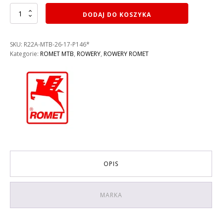
ilość
DODAJ DO KOSZYKA
ROWER
ROMET
RAMBLER
SKU:
R22A-MTB-26-17-P146*
R6.1
Kategorie:
ROMET MTB
,
ROWERY
,
ROWERY ROMET
KOLOR:
CZARNO-
ŻÓŁTY
RAMA
17''
OPIS
MARKA