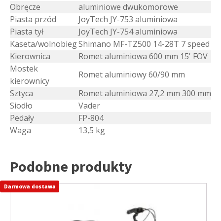
Obręcze
aluminiowe dwukomorowe
Piasta przód
JoyTech JY-753 aluminiowa
Piasta tył
JoyTech JY-754 aluminiowa
Kaseta/wolnobieg
Shimano MF-TZ500 14-28T 7 speed
Kierownica
Romet aluminiowa 600 mm 15' FOV
Mostek
Romet aluminiowy 60/90 mm
kierownicy
Sztyca
Romet aluminiowa 27,2 mm 300 mm
Siodło
Vader
Pedały
FP-804
Waga
13,5 kg
Podobne produkty
Darmowa dostawa
Ten
produkt
ma