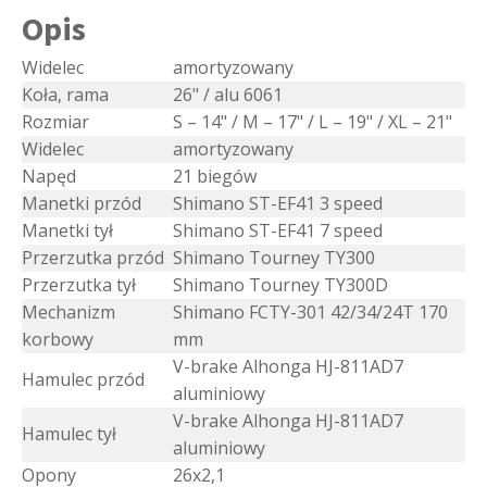
Opis
Widelec
amortyzowany
Koła, rama
26" / alu 6061
Rozmiar
S – 14" / M – 17" / L – 19" / XL – 21"
Widelec
amortyzowany
Napęd
21 biegów
Manetki przód
Shimano ST-EF41 3 speed
Manetki tył
Shimano ST-EF41 7 speed
Przerzutka przód
Shimano Tourney TY300
Przerzutka tył
Shimano Tourney TY300D
Mechanizm
Shimano FCTY-301 42/34/24T 170
korbowy
mm
V-brake Alhonga HJ-811AD7
Hamulec przód
aluminiowy
V-brake Alhonga HJ-811AD7
Hamulec tył
aluminiowy
Opony
26x2,1