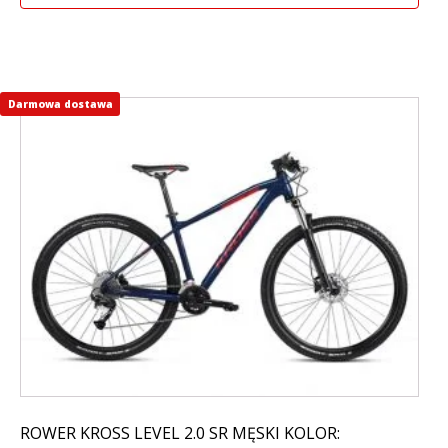
Darmowa dostawa
Ten
produkt
ma
wiele
wariantów.
Opcje
można
wybrać
na
stronie
produktu
ROWER KROSS LEVEL 2.0 SR MĘSKI KOLOR: