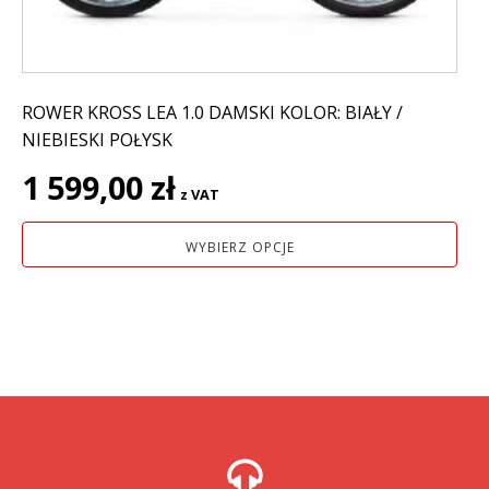
stronie
produktu
ROWER KROSS LEA 1.0 DAMSKI KOLOR: BIAŁY /
NIEBIESKI POŁYSK
1 599,00
zł
z VAT
WYBIERZ OPCJE