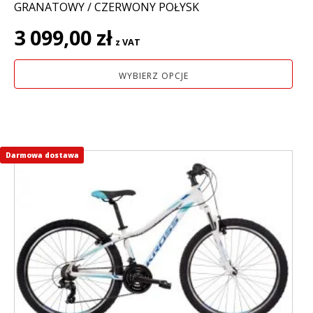
GRANATOWY / CZERWONY POŁYSK
3 099,00
zł
z VAT
WYBIERZ OPCJE
Darmowa dostawa
Ten
produkt
ma
wiele
wariantów.
Opcje
można
wybrać
na