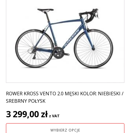
produkt
ma
wiele
wariantów.
Opcje
można
wybrać
na
stronie
produktu
ROWER KROSS VENTO 2.0 MĘSKI KOLOR: NIEBIESKI /
SREBRNY POŁYSK
3 299,00
zł
z VAT
WYBIERZ OPCJE