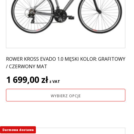
można
wybrać
na
stronie
produktu
ROWER KROSS EVADO 1.0 MĘSKI KOLOR: GRAFITOWY
/ CZERWONY MAT
1 699,00
zł
z VAT
WYBIERZ OPCJE
Darmowa dostawa
Ten