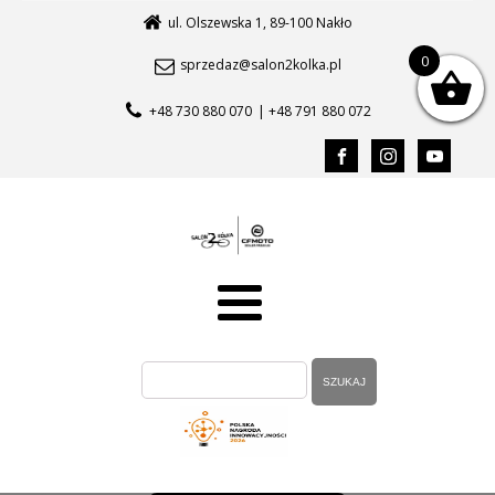
ul. Olszewska 1, 89-100 Nakło
0
sprzedaz@salon2kolka.pl
+48 730 880 070
| +48 791 880 072