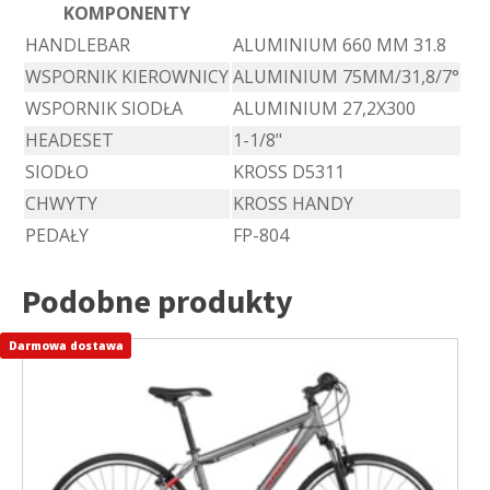
KOMPONENTY
HANDLEBAR
ALUMINIUM 660 MM 31.8
WSPORNIK KIEROWNICY
ALUMINIUM 75MM/31,8/7°
WSPORNIK SIODŁA
ALUMINIUM 27,2X300
HEADESET
1-1/8"
SIODŁO
KROSS D5311
CHWYTY
KROSS HANDY
PEDAŁY
FP-804
Podobne produkty
Darmowa dostawa
Ten
produkt
ma
wiele
wariantów.
Opcje