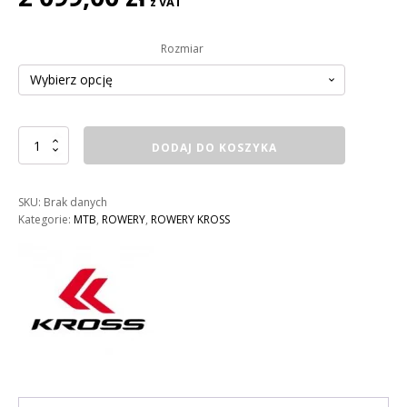
z VAT
Rozmiar
ilość
DODAJ DO KOSZYKA
ROWER
KROSS
HEXAGON
SKU:
Brak danych
2.0
Kategorie:
MTB
,
ROWERY
,
ROWERY KROSS
MĘSKI
KOLOR:
GRAFITOWY
/
CZARNY
/
ŻÓŁTY
POŁYSK