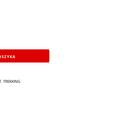
OSZYKA
T
,
TREKKING