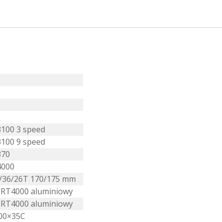
3100 3 speed
3100 9 speed
370
4000
/36/26T 170/175 mm
-RT4000 aluminiowy
-RT4000 aluminiowy
700×35C