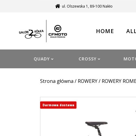
ul. Olszewska 1, 89-100 Nakło
HOME
AL
QUADY
CROSSY
MOT
Strona główna
/
ROWERY
/
ROWERY ROM
Darmowa dostawa