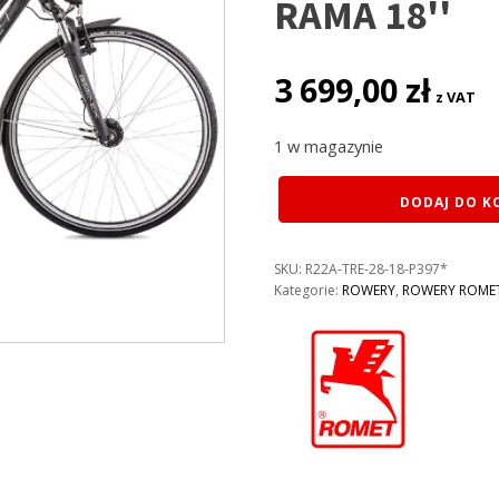
RAMA 18''
3 699,00
zł
z VAT
1 w magazynie
ilość
DODAJ DO K
ROWER
ROMET
GAZELA
SKU:
R22A-TRE-28-18-P397*
7
Kategorie:
ROWERY
,
ROWERY ROME
KOLOR:
CZARNO-
MIEDZIANY
RAMA
18''