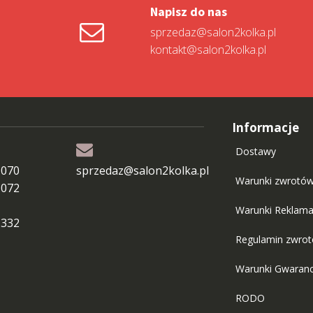
Napisz do nas
sprzedaz@salon2kolka.pl
kontakt@salon2kolka.pl
Informacje
Dostawy
 070
sprzedaz@salon2kolka.pl
Warunki zwrotó
 072
Warunki Reklama
 332
Regulamin zwro
Warunki Gwaranc
RODO