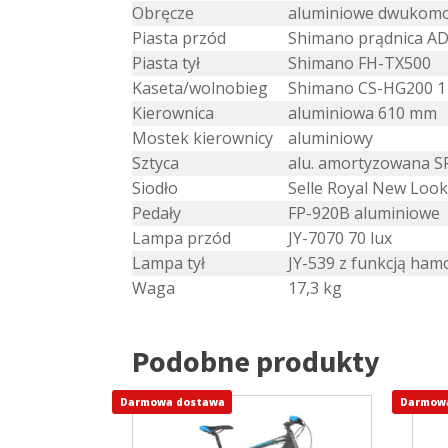
Obręcze
aluminiowe dwukom
Piasta przód
Shimano prądnica A
Piasta tył
Shimano FH-TX500
Kaseta/wolnobieg
Shimano CS-HG200 1
Kierownica
aluminiowa 610 mm
Mostek kierownicy
aluminiowy
Sztyca
alu. amortyzowana S
Siodło
Selle Royal New Loo
Pedały
FP-920B aluminiowe
Lampa przód
JY-7070 70 lux
Lampa tył
JY-539 z funkcją ha
Waga
17,3 kg
Podobne produkty
Darmowa dostawa
Ten
Darmow
Ten
produkt
prod