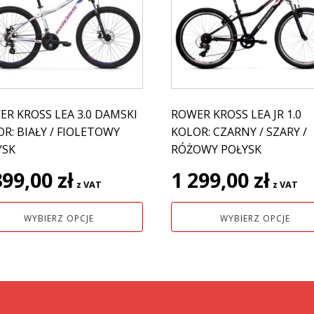
ma
e
wiele
antów.
wariantów.
e
Opcje
na
można
ać
wybrać
na
R KROSS LEA 3.0 DAMSKI
ROWER KROSS LEA JR 1.0
nie
stronie
R: BIAŁY / FIOLETOWY
KOLOR: CZARNY / SZARY /
uktu
produktu
YSK
RÓŻOWY POŁYSK
399,00
zł
1 299,00
zł
z VAT
z VAT
WYBIERZ OPCJE
WYBIERZ OPCJE