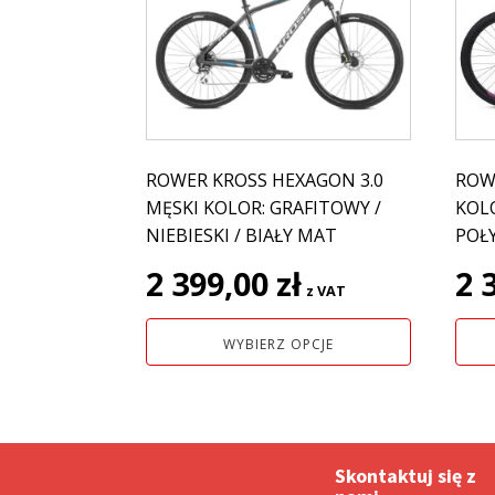
ma
ma
wiele
wiel
wariantów.
wari
Opcje
Opcj
można
moż
wybrać
wybr
na
na
ROWER KROSS HEXAGON 3.0
ROWE
stronie
stro
MĘSKI KOLOR: GRAFITOWY /
KOLO
produktu
prod
NIEBIESKI / BIAŁY MAT
POŁ
2 399,00
zł
2 
z VAT
WYBIERZ OPCJE
Skontaktuj się z