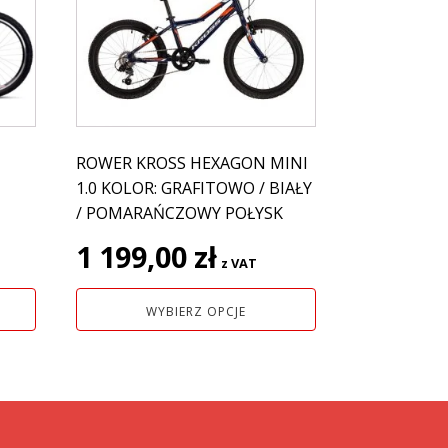
ma
wiele
wariantów.
Opcje
można
wybrać
na
ROWER KROSS HEXAGON MINI
stronie
1.0 KOLOR: GRAFITOWO / BIAŁY
produktu
/ POMARAŃCZOWY POŁYSK
1 199,00
zł
z VAT
WYBIERZ OPCJE