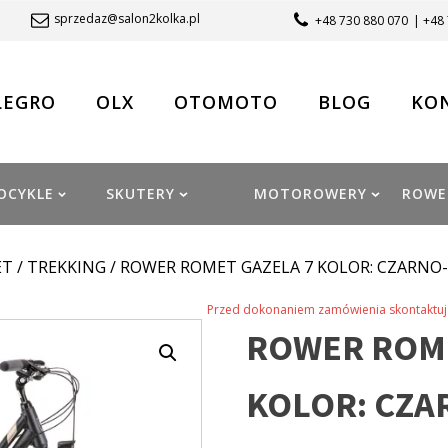
sprzedaz@salon2kolka.pl
+48 730 880 070
| +48
LEGRO
OLX
OTOMOTO
BLOG
KO
OCYKLE
SKUTERY
MOTOROWERY
ROWE
ET
/
TREKKING
/ ROWER ROMET GAZELA 7 KOLOR: CZARNO-
Przed dokonaniem zamówienia skontaktuj 
ROWER ROME
KOLOR: CZA