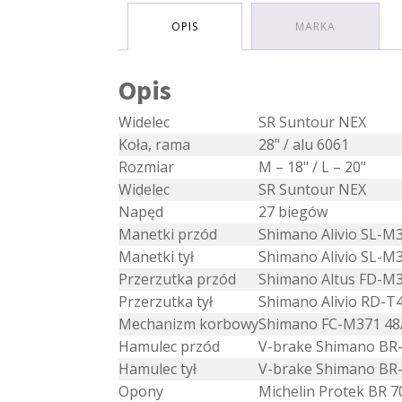
OPIS
MARKA
Opis
Widelec
SR Suntour NEX
Koła, rama
28" / alu 6061
Rozmiar
M – 18" / L – 20"
Widelec
SR Suntour NEX
Napęd
27 biegów
Manetki przód
Shimano Alivio SL-M
Manetki tył
Shimano Alivio SL-M
Przerzutka przód
Shimano Altus FD-M
Przerzutka tył
Shimano Alivio RD-T
Mechanizm korbowy
Shimano FC-M371 48
Hamulec przód
V-brake Shimano BR
Hamulec tył
V-brake Shimano BR
Opony
Michelin Protek BR 