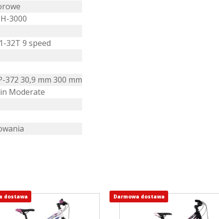
orowe
DH-3000
1-32T 9 speed
P-372 30,9 mm 300 mm
kin Moderate
mowania
a dostawa
Darmowa dostawa
Ten
ukt
produkt