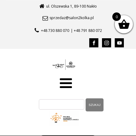
ul. Olszewska 1, 89-100 Nakło
0
sprzedaz@salon2kolka.pl
+48 730 880 070
| +48 791 880 072