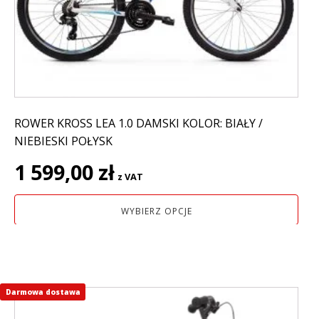
wybrać
na
stronie
produktu
ROWER KROSS LEA 1.0 DAMSKI KOLOR: BIAŁY /
NIEBIESKI POŁYSK
1 599,00
zł
z VAT
WYBIERZ OPCJE
Darmowa dostawa
Ten
produkt