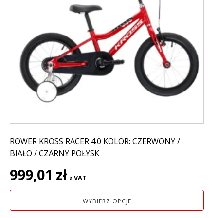
ma
wiele
wariantów.
Opcje
można
wybrać
na
stronie
produktu
ROWER KROSS RACER 4.0 KOLOR: CZERWONY /
BIAŁO / CZARNY POŁYSK
999,01
zł
z VAT
WYBIERZ OPCJE