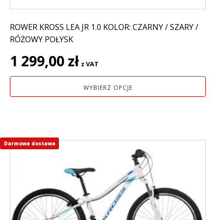
ROWER KROSS LEA JR 1.0 KOLOR: CZARNY / SZARY /
RÓŻOWY POŁYSK
1 299,00
zł
z VAT
WYBIERZ OPCJE
Darmowa dostawa
Ten
produkt
ma
wiele
wariantów.
Opcje
można