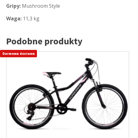
Gripy:
Mushroom Style
Waga:
11,3 kg
Podobne produkty
Darmowa dostawa
Ten
produkt
ma
wiele
wariantów.
Opcje
można
wybrać
na
stronie
produktu