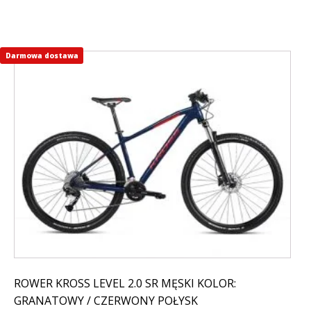
Darmowa dostawa
Ten
produkt
ma
wiele
wariantów.
Opcje
można
wybrać
na
stronie
produktu
ROWER KROSS LEVEL 2.0 SR MĘSKI KOLOR:
GRANATOWY / CZERWONY POŁYSK