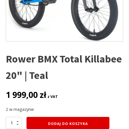
Rower BMX Total Killabee
20" | Teal
1 999,00
zł
z VAT
2 w magazynie
ilość
DODAJ DO KOSZYKA
Rower