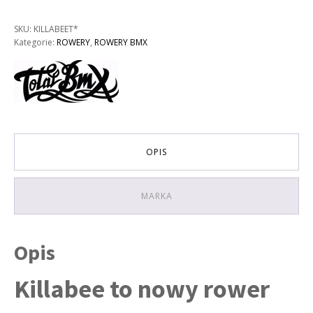
BMX
Total
SKU:
KILLABEET*
Killabee
Kategorie:
ROWERY
,
ROWERY BMX
20"
|
Teal
OPIS
MARKA
Opis
Killabee to nowy rower