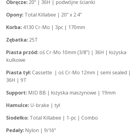
Obręcze:
20" | 36H | podwójne ścianki
Opony:
Total Killabee | 20" x 2.4"
Korba:
4130 Cr-Mo | 3pc | 170mm
Zębatka:
25T
Piasta przód:
oś Cr-Mo 10mm (3/8") | 36H | łożyska
kulkowe
Piasta tył:
Cassette | oś Cr-Mo 12mm | semi sealed |
36H | 9T
Support:
MID BB | łożyska maszynowe | 19mm
Hamulce:
U-brake | tył
Siodełko:
Total Killabee | 1-pc | Combo
Pedały:
Nylon | 9/16“