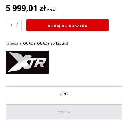
5 999,01
zł
z VAT
ilość
DODAJ DO KOSZYKA
QUAD
XTR
ELEKTRYCZNY
Kategorie:
QUADY
,
QUADY 90-125cm3
VENOM
1500W
KOŁA
8
(3
BIEGI
+1
WSTECZNY)
KOLOR
OPIS
LIMONKOWY
MARKA