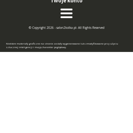
Twoje konto
© Copyright 2026 - salon2kolka.pl- All Rights Reserved
Niektóre materiały graficzne na stronie zostały wygenerowane lub zmodyfikowane przy użyciu
sztucznej inteligencji i mają charakter poglądowy.