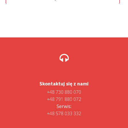
2
2
499,00 zł.
198,99 zł.
Skontaktuj się z nami
+48 730 880 070
+48 791 880 072
Serwis:
+48 578 033 332