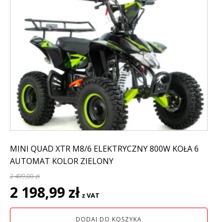
MINI QUAD XTR M8/6 ELEKTRYCZNY 800W KOŁA 6
AUTOMAT KOLOR ZIELONY
2 499,00
zł
Pierwotna
Aktualna
2 198,99
zł
z VAT
cena
cena
wynosiła:
wynosi:
DODAJ DO KOSZYKA