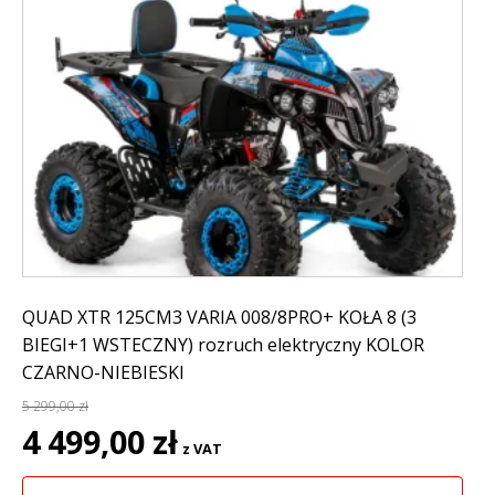
QUAD XTR 125CM3 VARIA 008/8PRO+ KOŁA 8 (3
BIEGI+1 WSTECZNY) rozruch elektryczny KOLOR
CZARNO-NIEBIESKI
5 299,00
zł
Pierwotna
Aktualna
4 499,00
zł
z VAT
cena
cena
wynosiła:
wynosi: