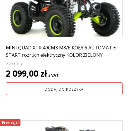
MINI QUAD XTR 49CM3 M8/6 KOŁA 6 AUTOMAT E-
START rozruch elektryczny KOLOR ZIELONY
2 299,01
zł
Pierwotna
Aktualna
2 099,00
zł
z VAT
cena
cena
wynosiła:
wynosi:
DODAJ DO KOSZYKA
2
2
299,01 zł.
099,00 zł.
Promocja!