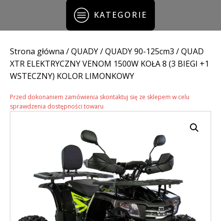
KATEGORIE
Strona główna
/
QUADY
/
QUADY 90-125cm3
/ QUAD
XTR ELEKTRYCZNY VENOM 1500W KOŁA 8 (3 BIEGI +1
WSTECZNY) KOLOR LIMONKOWY
Przed dokonaniem zamówienia skontaktuj się ze sklepem w celu
sprawdzenia dostępności towaru