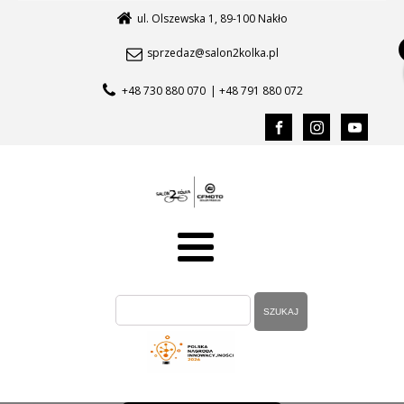
ul. Olszewska 1, 89-100 Nakło
sprzedaz@salon2kolka.pl
+48 730 880 070
| +48 791 880 072