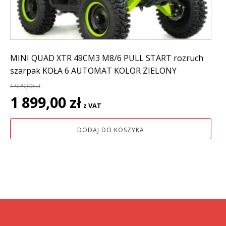
MINI QUAD XTR 49CM3 M8/6 PULL START rozruch
szarpak KOŁA 6 AUTOMAT KOLOR ZIELONY
1 999,00
zł
Pierwotna
Aktualna
1 899,00
zł
z VAT
cena
cena
wynosiła:
wynosi:
DODAJ DO KOSZYKA
1
1
999,00 zł.
899,00 zł.