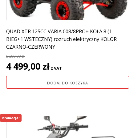
QUAD XTR 125CC VARIA 008/8PRO+ KOŁA 8 (1
BIEG+1 WSTECZNY) rozruch elektryczny KOLOR
CZARNO-CZERWONY
5 299,00
zł
Pierwotna
Aktualna
4 499,00
zł
z VAT
cena
cena
wynosiła:
wynosi:
DODAJ DO KOSZYKA
5
4
299,00 zł.
499,00 zł.
Promocja!