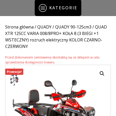
KATEGORIE
Strona główna
/
QUADY
/
QUADY 90-125cm3
/ QUAD
XTR 125CC VARIA 008/8PRO+ KOŁA 8 (3 BIEGI +1
WSTECZNY) rozruch elektryczny KOLOR CZARNO-
CZERWONY
Przed dokonaniem zamówienia skontaktuj się ze sklepem w celu
sprawdzenia dostępności towaru
Promocja!