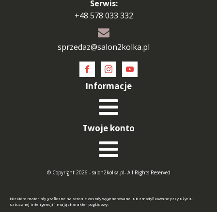
Serwis:
+48 578 033 332
sprzedaz@salon2kolka.pl
Informacje
Twoje konto
© Copyright 2026 - salon2kolka.pl- All Rights Reserved
Niektóre materiały graficzne na stronie zostały wygenerowane lub zmodyfikowane przy użyciu
sztucznej inteligencji i mają charakter poglądowy.