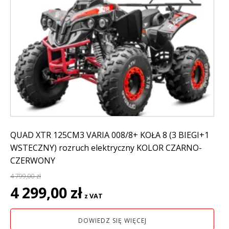
QUAD XTR 125CM3 VARIA 008/8+ KOŁA 8 (3 BIEGI+1
WSTECZNY) rozruch elektryczny KOLOR CZARNO-
CZERWONY
4 799,00
zł
Pierwotna
Aktualna
4 299,00
zł
z VAT
cena
cena
wynosiła:
wynosi:
DOWIEDZ SIĘ WIĘCEJ
4
4