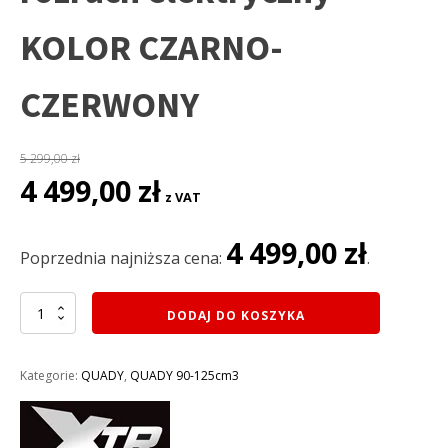
KOLOR CZARNO-
CZERWONY
5 299,00
zł
Pierwotna
Aktualna
4 499,00
zł
z VAT
cena
cena
wynosiła:
wynosi:
4 499,00
zł
5
4
Poprzednia najniższa cena:
.
299,00 zł.
499,00 zł.
ilość
DODAJ DO KOSZYKA
QUAD
XTR
125CC
Kategorie:
QUADY
,
QUADY 90-125cm3
VARIA
008/8PRO+
KOŁA
8