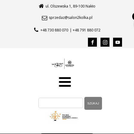
ul. Olszewska 1, 89-100 Nakło
sprzedaz@salon2kolka.pl
+48 730 880 070
| +48 791 880 072