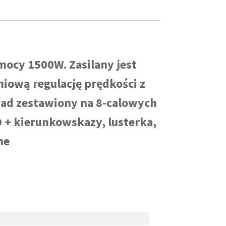
mocy 1500W. Zasilany jest
iową regulację prędkości z
uad zestawiony na 8-calowych
D + kierunkowskazy, lusterka,
ne