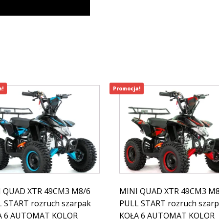
a!
Promocja!
I QUAD XTR 49CM3 M8/6
MINI QUAD XTR 49CM3 M8
 START rozruch szarpak
PULL START rozruch szar
A 6 AUTOMAT KOLOR
KOŁA 6 AUTOMAT KOLOR