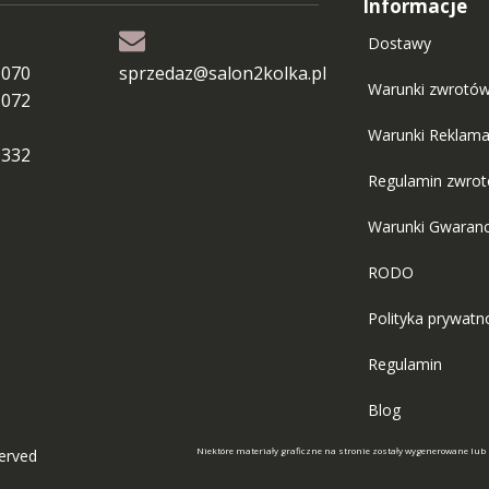
Informacje
Dostawy
 070
sprzedaz@salon2kolka.pl
Warunki zwrotó
 072
Warunki Reklama
 332
Regulamin zwro
Warunki Gwaranc
RODO
Polityka prywatn
Regulamin
Blog
Niektóre materiały graficzne na stronie zostały wygenerowane lub
served