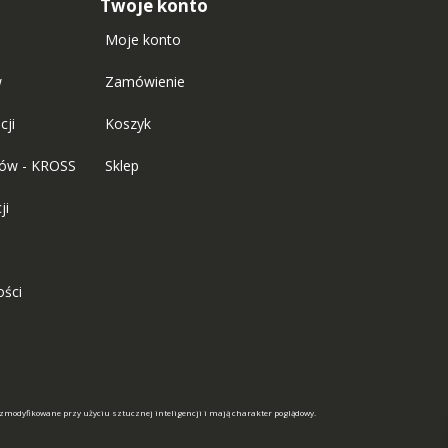
Twoje konto
Moje konto
w
Zamówienie
cji
Koszyk
tów - KROSS
Sklep
ji
ości
 zmodyfikowane przy użyciu sztucznej inteligencji i mają charakter poglądowy.