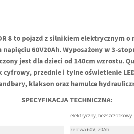
 8 to pojazd z silnikiem elektrycznym o 
m napięciu 60V20Ah. Wyposażony w 3-stopn
zony jest dla dzieci od 140cm wzrostu. Q
 cyfrowy, przednie i tylne oświetlenie LE
andbary, klakson oraz hamulce hydraulicz
SPECYFIKACJA TECHNICZNA:
elektryczny, bezszczotkowy
żelowa 60V, 20Ah