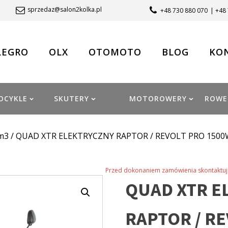
sprzedaz@salon2kolka.pl
+48 730 880 070
| +48
LEGRO
OLX
OTOMOTO
BLOG
KO
OCYKLE
SKUTERY
MOTOROWERY
ROWE
m3
/ QUAD XTR ELEKTRYCZNY RAPTOR / REVOLT PRO 1500W
Przed dokonaniem zamówienia skontaktuj 
QUAD XTR E
RAPTOR / R