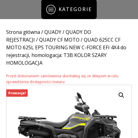
KATEGORIE
Strona główna
/
QUADY
/
QUADY DO
REJESTRACJI
/
QUADY CF MOTO
/ QUAD 625CC CF
MOTO 625L EPS TOURING NEW C-FORCE EFI 4X4 do
rejestracji, homologacja: T3B KOLOR SZARY
HOMOLOGACJA
Przed dokonaniem zamówienia skontaktuj się ze sklepem w celu
sprawdzenia dostępności towaru
Promocja!