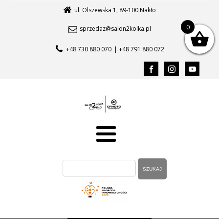
ul. Olszewska 1, 89-100 Nakło
0
sprzedaz@salon2kolka.pl
+48 730 880 070
| +48 791 880 072