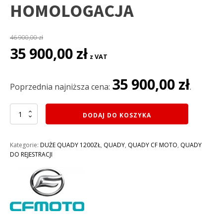
HOMOLOGACJA
46 900,00
zł
Pierwotna
Aktualna
35 900,00
zł
z VAT
cena
cena
wynosiła:
wynosi:
35 900,00
zł
46
35
Poprzednia najniższa cena:
.
900,00 zł.
900,00 zł.
ilość
DODAJ DO KOSZYKA
QUAD
625CC
CF
Kategorie:
DUŻE QUADY 1200ZŁ
,
QUADY
,
QUADY CF MOTO
,
QUADY
MOTO
DO REJESTRACJI
625L
EPS
TOURING
NEW
C-
FORCE
EFI