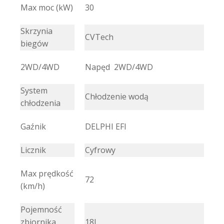
Max moc (kW)
30
Skrzynia
CVTech
biegów
2WD/4WD
Napęd
2WD/4WD
System
Chłodzenie wodą
chłodzenia
Gaźnik
DELPHI EFI
Licznik
Cyfrowy
Max prędkość
72
(km/h)
Pojemność
zbiornika
18L