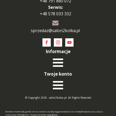
+48 791 880 072
Serwis:
+48 578 033 332
sprzedaz@salon2kolka.pl
Informacje
Twoje konto
© Copyright 2026 - salon2kolka.pl- All Rights Reserved
Niektóre materiały graficzne na stronie zostały wygenerowane lub zmodyfikowane przy użyciu
sztucznej inteligencji i mają charakter poglądowy.