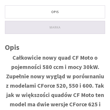
4X4
do
rejestracji,
OPIS
homologacja:
T3B
KOLOR
MARKA
SZARY
HOMOLOGACJA
Opis
Całkowicie nowy quad CF Moto o
pojemności 580 ccm i mocy 30kW.
Zupełnie nowy wygląd w porównaniu
z modelami CForce 520, 550 i 600. Tak
jak w większości quadów CF Moto ten
model ma dwie wersje CForce 625 i