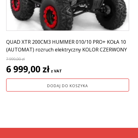
QUAD XTR 200CM3 HUMMER 010/10 PRO+ KOŁA 10
(AUTOMAT) rozruch elektryczny KOLOR CZERWONY
7 999,00
zł
Pierwotna
Aktualna
6 999,00
zł
z VAT
cena
cena
wynosiła:
wynosi:
DODAJ DO KOSZYKA
7
6
999,00 zł.
999,00 zł.