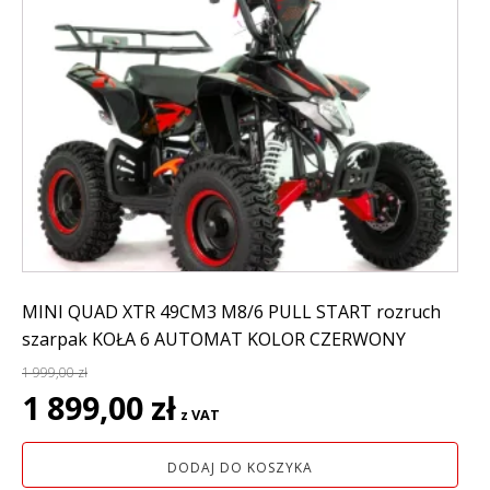
MINI QUAD XTR 49CM3 M8/6 PULL START rozruch
szarpak KOŁA 6 AUTOMAT KOLOR CZERWONY
1 999,00
zł
Pierwotna
Aktualna
1 899,00
zł
z VAT
cena
cena
wynosiła:
wynosi:
DODAJ DO KOSZYKA
1
1