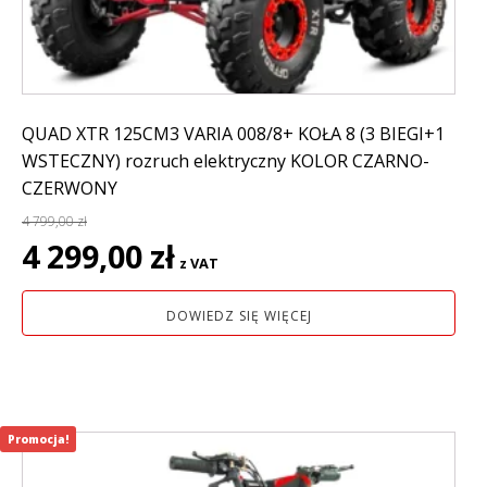
QUAD XTR 125CM3 VARIA 008/8+ KOŁA 8 (3 BIEGI+1
WSTECZNY) rozruch elektryczny KOLOR CZARNO-
CZERWONY
4 799,00
zł
Pierwotna
Aktualna
4 299,00
zł
z VAT
cena
cena
wynosiła:
wynosi:
DOWIEDZ SIĘ WIĘCEJ
4
4
799,00 zł.
299,00 zł.
Promocja!