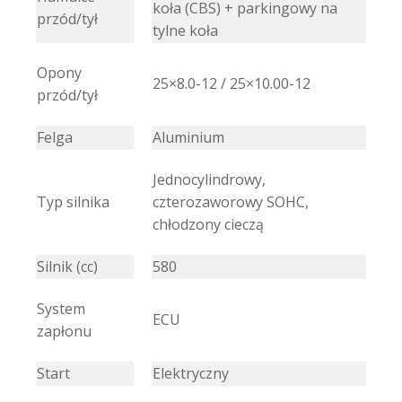
koła
(CBS) + parkingowy na
przód/tył
tylne koła
Opony
25×8.0-12 / 25×10.00-12
przód/tył
Felga
Aluminium
Jednocylindrowy,
Typ silnika
czterozaworowy SOHC,
chłodzony cieczą
Silnik (cc)
580
System
ECU
zapłonu
Start
Elektryczny