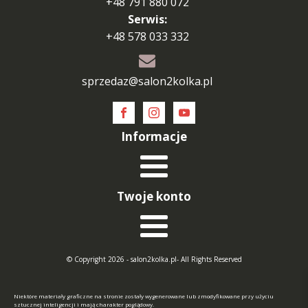
+48 791 880 072
Serwis:
+48 578 033 332
sprzedaz@salon2kolka.pl
Informacje
Twoje konto
© Copyright 2026 - salon2kolka.pl- All Rights Reserved
Niektóre materiały graficzne na stronie zostały wygenerowane lub zmodyfikowane przy użyciu
sztucznej inteligencji i mają charakter poglądowy.