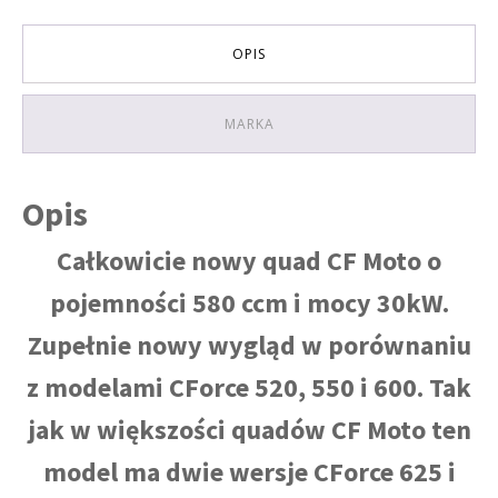
4X4
do
rejestracji,
OPIS
homologacja:
T3B
KOLOR
MARKA
SZARY
HOMOLOGACJA
Opis
Całkowicie nowy quad CF Moto o
pojemności 580 ccm i mocy 30kW.
Zupełnie nowy wygląd w porównaniu
z modelami CForce 520, 550 i 600. Tak
jak w większości quadów CF Moto ten
model ma dwie wersje CForce 625 i