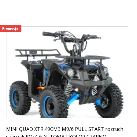
299,01 zł.
099,00 zł.
Promocja!
MINI QUAD XTR 49CM3 M9/6 PULL START rozruch
szarpak KOŁA 6 AUTOMAT KOLOR CZARNO