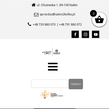
ul. Olszewska 1, 89-100 Nakło
0
sprzedaz@salon2kolka.pl
+48 730 880 070
| +48 791 880 072