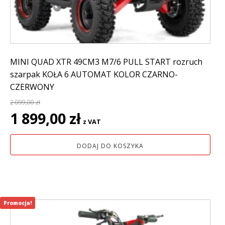
MINI QUAD XTR 49CM3 M7/6 PULL START rozruch
szarpak KOŁA 6 AUTOMAT KOLOR CZARNO-
CZERWONY
2 099,00
zł
Pierwotna
Aktualna
1 899,00
zł
z VAT
cena
cena
wynosiła:
wynosi:
DODAJ DO KOSZYKA
2
1
099,00 zł.
899,00 zł.
Promocja!