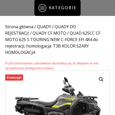
KATEGORIE
Strona główna
/
QUADY
/
QUADY DO
REJESTRACJI
/
QUADY CF MOTO
/ QUAD 625CC CF
MOTO 625 S TOURING NEW C-FORCE EFI 4X4 do
rejestracji, homologacja: T3B KOLOR SZARY
HOMOLOGACJA
Przed dokonaniem zamówienia skontaktuj się ze sklepem w celu
sprawdzenia dostępności towaru
Promocja!