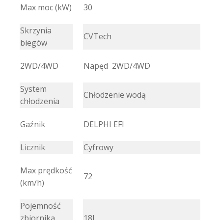
Max moc (kW)
30
Skrzynia
CVTech
biegów
2WD/4WD
Napęd
2WD/4WD
System
Chłodzenie wodą
chłodzenia
Gaźnik
DELPHI EFI
Licznik
Cyfrowy
Max prędkość
72
(km/h)
Pojemność
zbiornika
18L