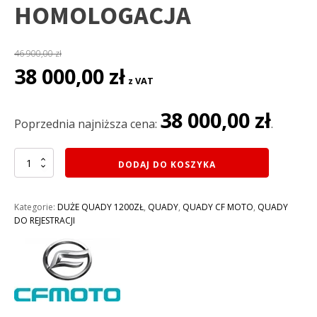
HOMOLOGACJA
46 900,00
zł
Pierwotna
Aktualna
38 000,00
zł
z VAT
cena
cena
wynosiła:
wynosi:
38 000,00
zł
46
38
Poprzednia najniższa cena:
.
900,00 zł.
000,00 zł.
ilość
DODAJ DO KOSZYKA
QUAD
625CC
CF
Kategorie:
DUŻE QUADY 1200ZŁ
,
QUADY
,
QUADY CF MOTO
,
QUADY
MOTO
DO REJESTRACJI
625
S
TOURING
NEW
C-
FORCE
EFI