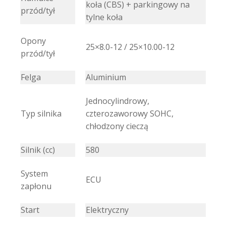
koła
(CBS) + parkingowy na
przód/tył
tylne koła
Opony
25×8.0-12 / 25×10.00-12
przód/tył
Felga
Aluminium
Jednocylindrowy,
Typ silnika
czterozaworowy SOHC,
chłodzony cieczą
Silnik (cc)
580
System
ECU
zapłonu
Start
Elektryczny