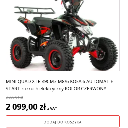
MINI QUAD XTR 49CM3 M8/6 KOŁA 6 AUTOMAT E-
START rozruch elektryczny KOLOR CZERWONY
2 299,01
zł
Pierwotna
Aktualna
2 099,00
zł
z VAT
cena
cena
wynosiła:
wynosi:
DODAJ DO KOSZYKA
2
2