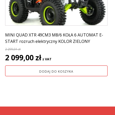
MINI QUAD XTR 49CM3 M8/6 KOŁA 6 AUTOMAT E-
START rozruch elektryczny KOLOR ZIELONY
2 299,01
zł
Pierwotna
Aktualna
2 099,00
zł
z VAT
cena
cena
wynosiła:
wynosi:
DODAJ DO KOSZYKA
2
2
299,01 zł.
099,00 zł.