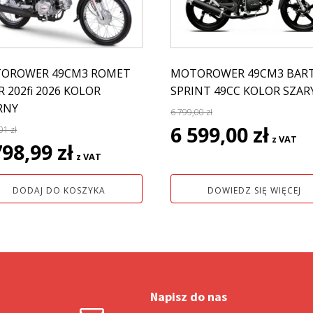
OROWER 49CM3 ROMET
MOTOROWER 49CM3 BAR
 202fi 2026 KOLOR
SPRINT 49CC KOLOR SZAR
RNY
6 799,00
zł
Pierwotna
Aktual
6 599,00
zł
,01
zł
z VAT
rwotna
Aktualna
cena
cena
798,99
zł
z VAT
a
cena
wynosiła:
wynosi:
siła:
wynosi:
6
6
DODAJ DO KOSZYKA
DOWIEDZ SIĘ WIĘCEJ
5
799,00 zł.
599,00 z
1 zł.
798,99 zł.
Napisz do nas