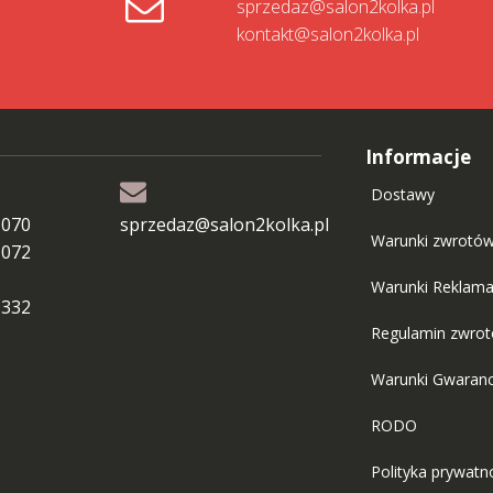
sprzedaz@salon2kolka.pl
kontakt@salon2kolka.pl
Informacje
Dostawy
 070
sprzedaz@salon2kolka.pl
Warunki zwrotó
 072
Warunki Reklama
 332
Regulamin zwro
Warunki Gwaranc
RODO
Polityka prywatn