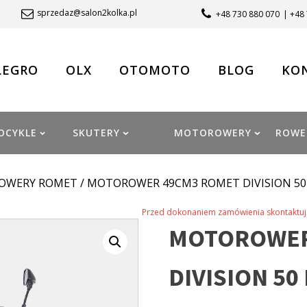
sprzedaz@salon2kolka.pl
+48 730 880 070
| +48
LEGRO
OLX
OTOMOTO
BLOG
KO
OCYKLE
SKUTERY
MOTOROWERY
ROWE
OWERY ROMET
/ MOTOROWER 49CM3 ROMET DIVISION 5
Przed dokonaniem zamówienia skontaktuj 
MOTOROWER
DIVISION 5