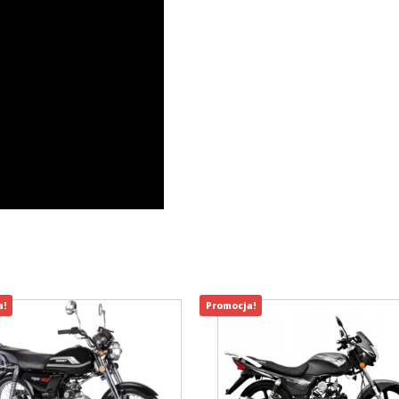
a!
Promocja!