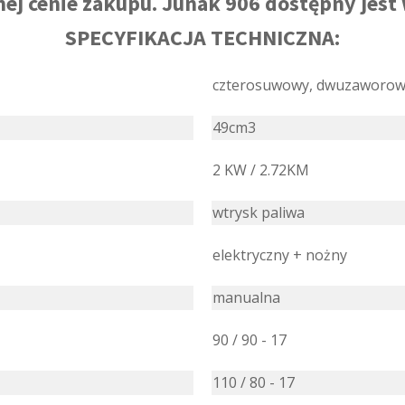
j cenie zakupu. Junak 906 dostępny jest
SPECYFIKACJA TECHNICZNA:
czterosuwowy, dwuzaworowy
49cm3
2 KW / 2.72KM
wtrysk paliwa
elektryczny + nożny
manualna
90 / 90 - 17
110 / 80 - 17