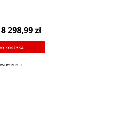
na
8 298,99
zł
:
.
ł.
DO KOSZYKA
WERY ROMET