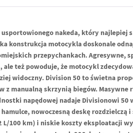
 usportowionego nakeda, który najlepiej s
kka konstrukcja motocykla doskonale odn
komiejskich przepychankach. Agresywne, 
ji, ale też powoduje, że motocykl zdecydowa
dziej widoczny. Division 50 to świetna prop
w z manualną skrzynią biegów. Masywne r
nostki napędowej nadaje Divisionowi 50 
hamulce, nowoczesną deskę rozdzielczą i 
.2 L/100 km) i niskie koszty eksploatacji w