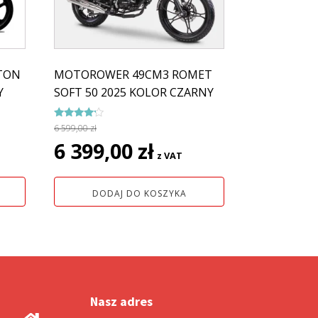
TON
MOTOROWER 49CM3 ROMET
Y
SOFT 50 2025 KOLOR CZARNY
na
Oceniono
6 599,00
zł
4.00
Pierwotna
Aktualna
6 399,00
zł
na 5
z VAT
cena
cena
wynosiła:
wynosi:
DODAJ DO KOSZYKA
6
6
ł.
599,00 zł.
399,00 zł.
Nasz adres