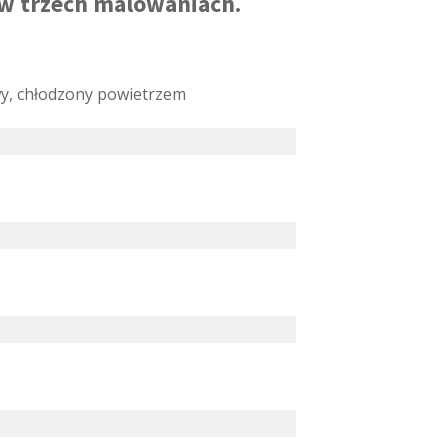
 w trzech malowaniach.
, chłodzony powietrzem