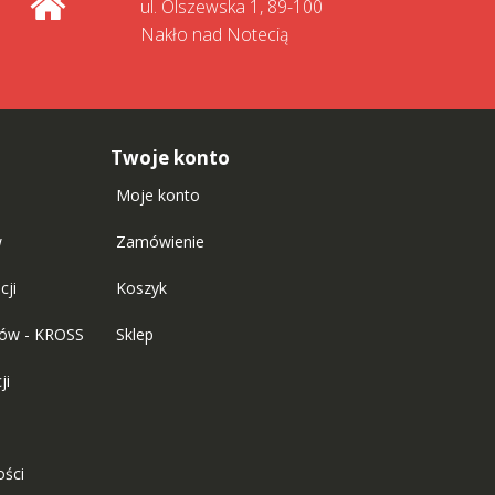
ul. Olszewska 1, 89-100
Nakło nad Notecią
Twoje konto
Moje konto
w
Zamówienie
cji
Koszyk
tów - KROSS
Sklep
ji
ości