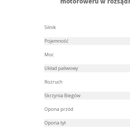
motoroweru w rozsądne
Silnik
Pojemność
Moc
Układ paliwowy
Rozruch
Skrzynia Biegów
Opona przód
Opona tył