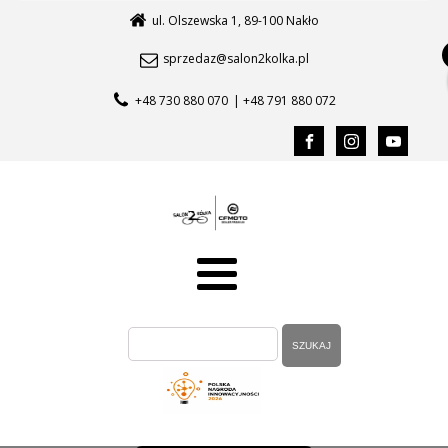
ul. Olszewska 1, 89-100 Nakło
sprzedaz@salon2kolka.pl
+48 730 880 070
| +48 791 880 072