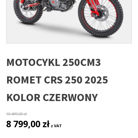
MOTOCYKL 250CM3
ROMET CRS 250 2025
KOLOR CZERWONY
10 499,00
zł
Pierwotna
Aktualna
8 799,00
zł
z VAT
cena
cena
wynosiła:
wynosi: