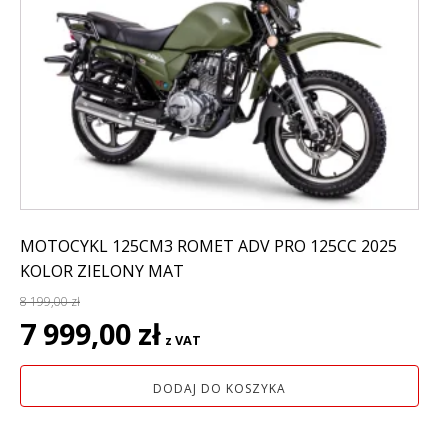
MOTOCYKL 125CM3 ROMET ADV PRO 125CC 2025
KOLOR ZIELONY MAT
8 199,00
zł
Pierwotna
Aktualna
7 999,00
zł
z VAT
cena
cena
wynosiła:
wynosi:
DODAJ DO KOSZYKA
8
7
199,00 zł.
999,00 zł.