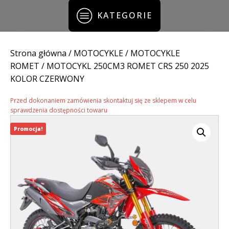
KATEGORIE
Strona główna
/
MOTOCYKLE
/
MOTOCYKLE
ROMET
/ MOTOCYKL 250CM3 ROMET CRS 250 2025
KOLOR CZERWONY
Przed dokonaniem zamówienia skontaktuj się ze sklepem w celu
sprawdzenia dostępności towaru
Promocja!