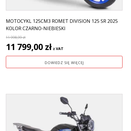
MOTOCYKL 125CM3 ROMET DIVISION 125 SR 2025
KOLOR CZARNO-NIEBIESKI
11 998,99
zł
Pierwotna
Aktualna
11 799,00
zł
z VAT
cena
cena
wynosiła:
wynosi:
DOWIEDZ SIĘ WIĘCEJ
11
11
998,99 zł.
799,00 zł.