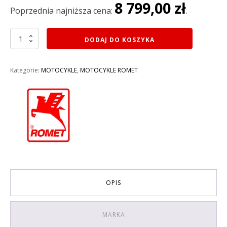
8 799,00
zł
10
8
Poprzednia najniższa cena:
.
499,00 zł.
799,00 zł.
ilość
DODAJ DO KOSZYKA
MOTOCYKL
250CM3
ROMET
Kategorie:
MOTOCYKLE
,
MOTOCYKLE ROMET
CRS
250
2025
KOLOR
CZERWONY
OPIS
MARKA