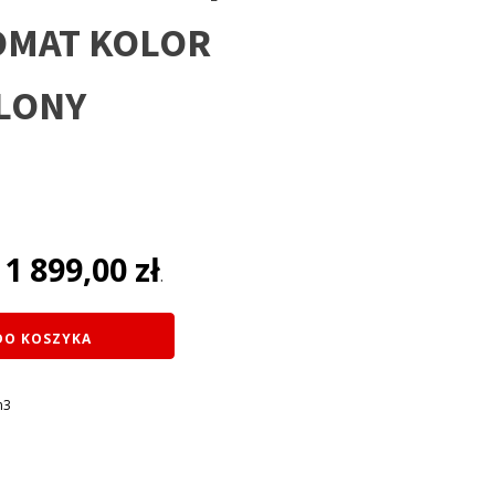
OMAT KOLOR
LONY
na
1 899,00
zł
:
.
ł.
DO KOSZYKA
m3