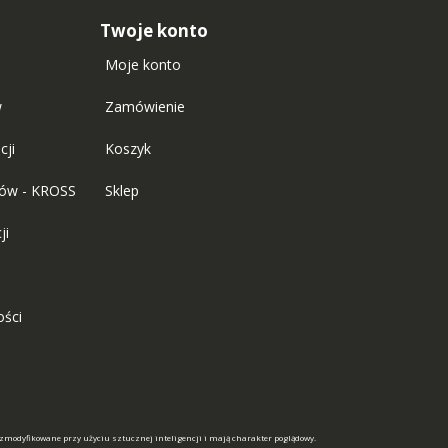
Twoje konto
Moje konto
w
Zamówienie
cji
Koszyk
tów - KROSS
Sklep
ji
ości
 zmodyfikowane przy użyciu sztucznej inteligencji i mają charakter poglądowy.