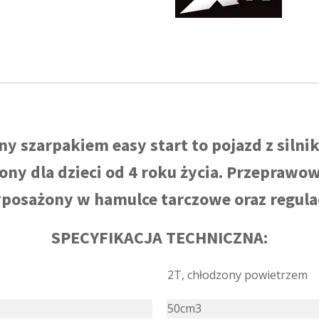
rozruch
szarpak
KOŁA
6
AUTOMAT
KOLOR
CZARNO-
ZIELONY
ny szarpakiem easy start to pojazd z sil
ny dla dzieci od 4 roku życia. Przeprawo
posażony w hamulce tarczowe oraz regula
SPECYFIKACJA TECHNICZNA:
2T, chłodzony powietrzem
50cm3