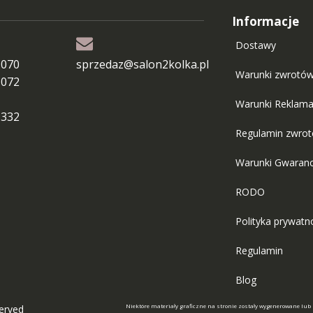
Informacje
Dostawy
 070
sprzedaz@salon2kolka.pl
Warunki zwrotó
 072
Warunki Reklama
 332
Regulamin zwro
Warunki Gwaranc
RODO
Polityka prywatn
Regulamin
Blog
Niektóre materiały graficzne na stronie zostały wygenerowane lub
served