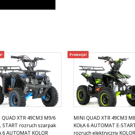
a!
Promocja!
I QUAD XTR 49CM3 M9/6
MINI QUAD XTR 49CM3 M8
 START rozruch szarpak
KOŁA 6 AUTOMAT E-STAR
A 6 AUTOMAT KOLOR
rozruch elektryczny KOLO