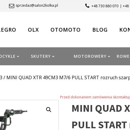
sprzedaz@salon2kolka.pl
+48 730 880 070
| +48
LEGRO
OLX
OTOMOTO
BLOG
KO
OCYKLE
SKUTERY
MOTOROWERY
ROWE
3
/ MINI QUAD XTR 49CM3 M7/6 PULL START rozruch sza
Przed dokonaniem zamówienia skontaktuj 
MINI QUAD X
PULL START 