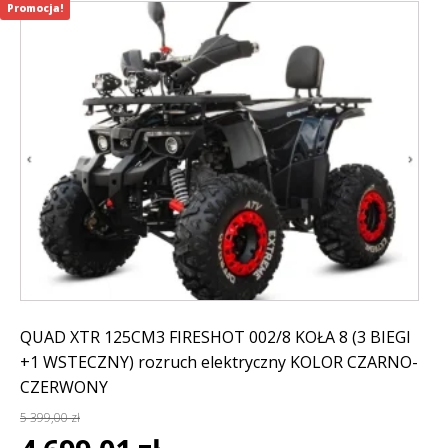
Promocja!
QUAD XTR 125CM3 FIRESHOT 002/8 KOŁA 8 (3 BIEGI
+1 WSTECZNY) rozruch elektryczny KOLOR CZARNO-
CZERWONY
5 399,00
zł
Pierwotna
Aktualna