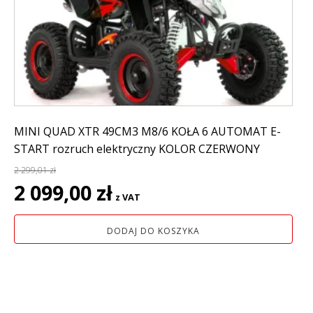
MINI QUAD XTR 49CM3 M8/6 KOŁA 6 AUTOMAT E-
START rozruch elektryczny KOLOR CZERWONY
2 299,01
zł
Pierwotna
Aktualna
2 099,00
zł
z VAT
cena
cena
wynosiła:
wynosi:
DODAJ DO KOSZYKA
2
2
299,01 zł.
099,00 zł.