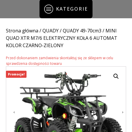
KATEGORIE
Strona główna
/
QUADY
/
QUADY 49-70cm3
/ MINI
QUAD XTR M7/6 ELEKTRYCZNY KOŁA 6 AUTOMAT
KOLOR CZARNO-ZIELONY
Przed dokonaniem zamówienia skontaktuj się ze sklepem w celu
sprawdzenia dostępności towaru
Promocja!