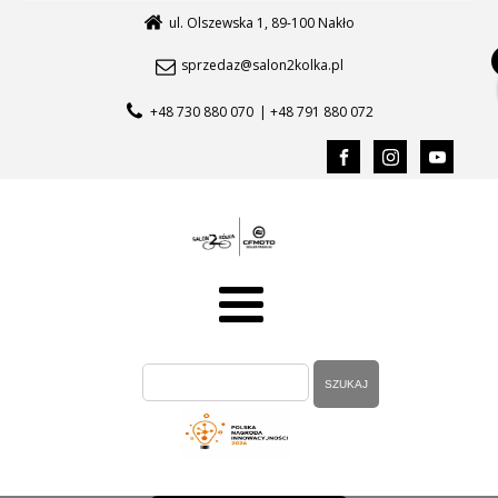
ul. Olszewska 1, 89-100 Nakło
sprzedaz@salon2kolka.pl
+48 730 880 070
| +48 791 880 072