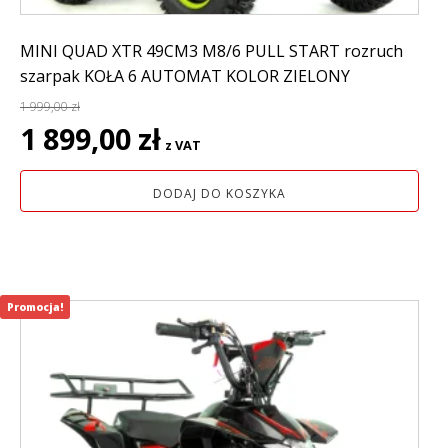
MINI QUAD XTR 49CM3 M8/6 PULL START rozruch
szarpak KOŁA 6 AUTOMAT KOLOR ZIELONY
1 999,00
zł
Pierwotna
Aktualna
1 899,00
zł
z VAT
cena
cena
wynosiła:
wynosi:
DODAJ DO KOSZYKA
1
1
999,00 zł.
899,00 zł.
Promocja!