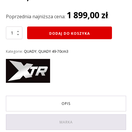
cena
cena
wynosiła:
wynosi:
1 899,00
zł
2
2
Poprzednia najniższa cena:
.
299,01 zł.
198,99 zł.
ilość
DODAJ DO KOSZYKA
MINI
QUAD
XTR
Kategorie:
QUADY
,
QUADY 49-70cm3
M7/6
ELEKTRYCZNY
KOŁA
6
AUTOMAT
KOLOR
CZARNO-
ZIELONY
OPIS
MARKA