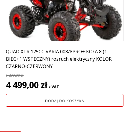
QUAD XTR 125CC VARIA 008/8PRO+ KOŁA 8 (1
BIEG+1 WSTECZNY) rozruch elektryczny KOLOR
CZARNO-CZERWONY
5 299,00
zł
Pierwotna
Aktualna
4 499,00
zł
z VAT
cena
cena
wynosiła:
wynosi:
DODAJ DO KOSZYKA
5
4
299,00 zł.
499,00 zł.