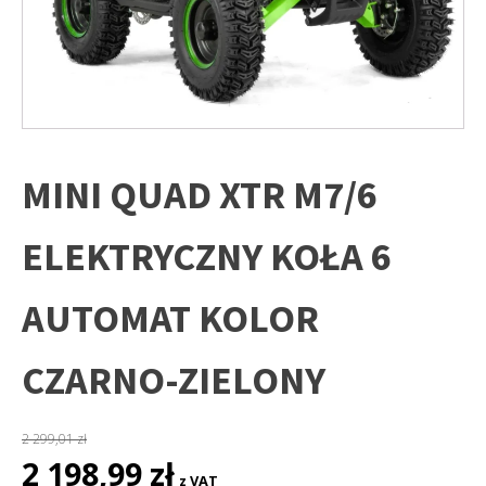
MINI QUAD XTR M7/6
ELEKTRYCZNY KOŁA 6
AUTOMAT KOLOR
CZARNO-ZIELONY
2 299,01
zł
Pierwotna
Aktualna
2 198,99
zł
z VAT