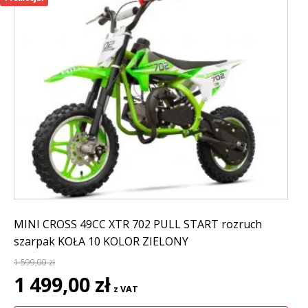
MINI CROSS 49CC XTR 702 PULL START rozruch
szarpak KOŁA 10 KOLOR ZIELONY
1 599,00
zł
Pierwotna
Aktualna
1 499,00
zł
z VAT
cena
cena