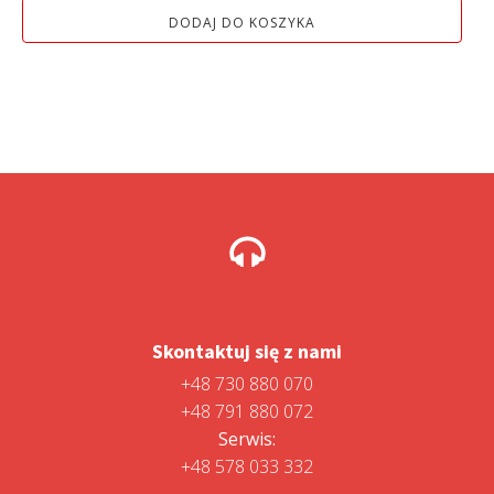
wynosiła:
wynosi:
DODAJ DO KOSZYKA
1
1
599,00 zł.
499,00 zł.
Skontaktuj się z nami
+48 730 880 070
+48 791 880 072
Serwis:
+48 578 033 332