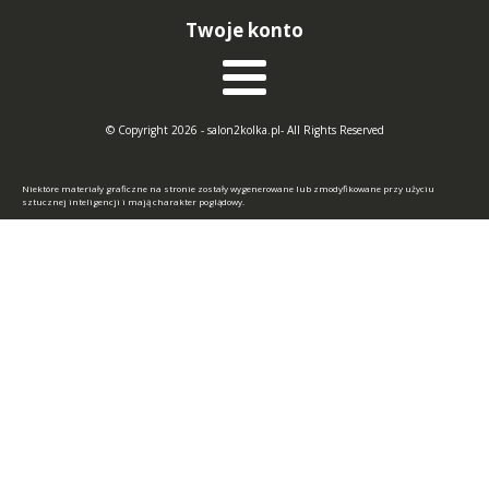
Twoje konto
© Copyright 2026 - salon2kolka.pl- All Rights Reserved
Niektóre materiały graficzne na stronie zostały wygenerowane lub zmodyfikowane przy użyciu
sztucznej inteligencji i mają charakter poglądowy.