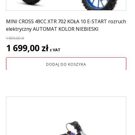
MINI CROSS 49CC XTR 702 KOŁA 10 E-START rozruch
elektryczny AUTOMAT KOLOR NIEBIESKI
1 899,00
zł
Pierwotna
Aktualna
1 699,00
zł
z VAT
cena
cena
wynosiła:
wynosi:
DODAJ DO KOSZYKA
1
1
899,00 zł.
699,00 zł.