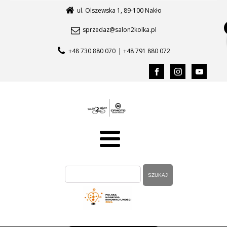
ul. Olszewska 1, 89-100 Nakło
sprzedaz@salon2kolka.pl
+48 730 880 070
| +48 791 880 072