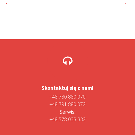
1
1
499,00 zł.
299,00 zł.
Skontaktuj się z nami
+48 730 880 070
+48 791 880 072
Serwis:
+48 578 033 332