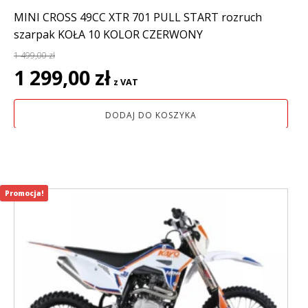
MINI CROSS 49CC XTR 701 PULL START rozruch
szarpak KOŁA 10 KOLOR CZERWONY
1 499,00
zł
Pierwotna
Aktualna
1 299,00
zł
z VAT
cena
cena
wynosiła:
wynosi:
DODAJ DO KOSZYKA
1
1
499,00 zł.
299,00 zł.
Promocja!