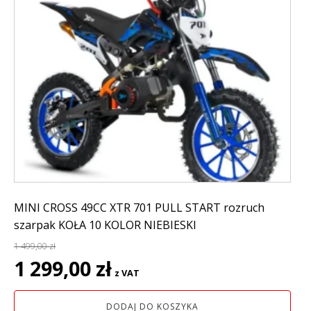
MINI CROSS 49CC XTR 701 PULL START rozruch
szarpak KOŁA 10 KOLOR NIEBIESKI
1 499,00
zł
Pierwotna
Aktualna
1 299,00
zł
z VAT
cena
cena
wynosiła:
wynosi:
DODAJ DO KOSZYKA