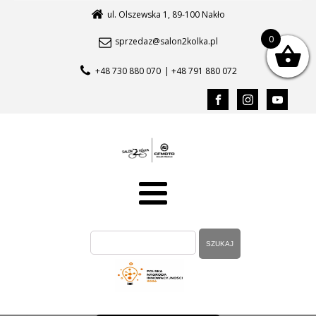
ul. Olszewska 1, 89-100 Nakło
0
sprzedaz@salon2kolka.pl
+48 730 880 070
| +48 791 880 072