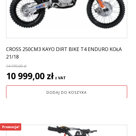
CROSS 250CM3 KAYO DIRT BIKE T4 ENDURO KOŁA
21/18
14 199,00
zł
Pierwotna
Aktualna
10 999,00
zł
z VAT
cena
cena
wynosiła:
wynosi:
DODAJ DO KOSZYKA
14
10
199,00 zł.
999,00 zł.
Promocja!