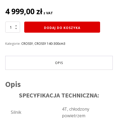
4 999,00
zł
z VAT
ilość
DODAJ DO KOSZYKA
CROSS
140CM3
INFERNO
Kategorie:
CROSSY
,
CROSSY 140-300cm3
67
KOŁA
19/16
E-
OPIS
START
rozruch
elektryczny
SKRZYNIA
Opis
MANUALNA
KOLOR
SPECYFIKACJA TECHNICZNA:
POMARAŃCZOWY
4T, chłodzony
Silnik
powietrzem