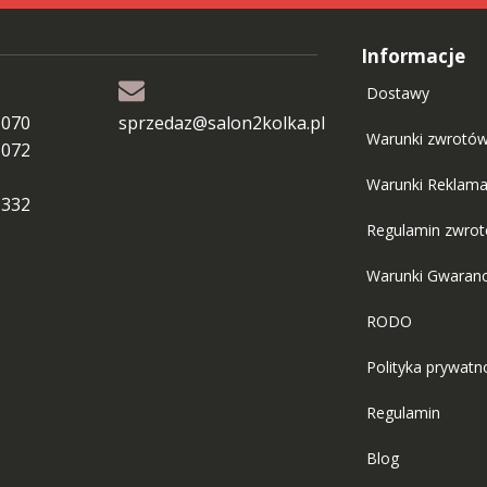
Informacje
Dostawy
 070
sprzedaz@salon2kolka.pl
Warunki zwrotó
 072
Warunki Reklama
 332
Regulamin zwro
Warunki Gwaranc
RODO
Polityka prywatn
Regulamin
Blog