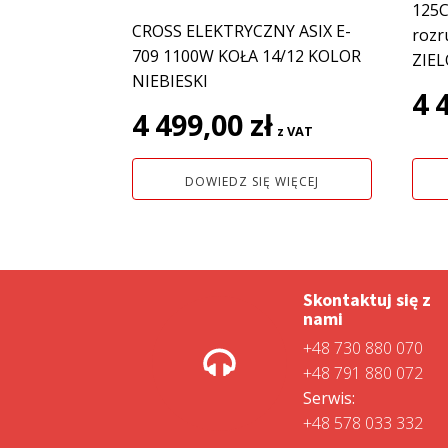
125C
CROSS ELEKTRYCZNY ASIX E-
rozr
709 1100W KOŁA 14/12 KOLOR
ZIE
NIEBIESKI
4 
4 499,00
zł
z VAT
DOWIEDZ SIĘ WIĘCEJ
Skontaktuj się z
nami
+48 730 880 070
+48 791 880 072
Serwis:
+48 578 033 332