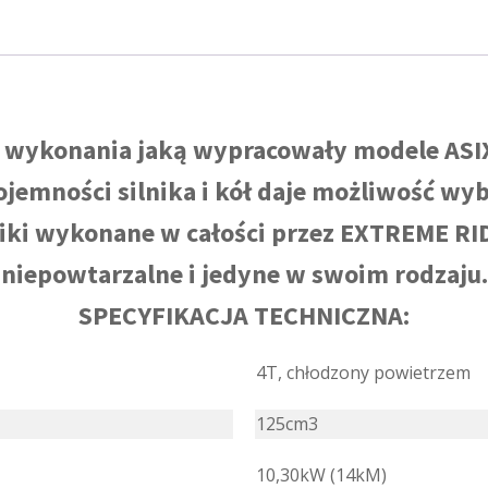
ć wykonania jaką wypracowały modele AS
jemności silnika i kół daje możliwość wy
iki wykonane w całości przez EXTREME RID
niepowtarzalne i jedyne w swoim rodzaju.
SPECYFIKACJA TECHNICZNA:
4T, chłodzony powietrzem
125cm3
10,30kW (14kM)