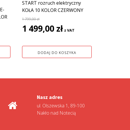
START rozruch elektryczny
E-
KOŁA 10 KOLOR CZERWONY
LOR
1 799,00
zł
Pierwotna
Aktualna
1 499,00
zł
z VAT
cena
cena
wynosiła:
wynosi:
1
1
DODAJ DO KOSZYKA
799,00 zł.
499,00 zł.
Nasz adres
ul. Olszewska 1, 89-100
Nakło nad Notecią