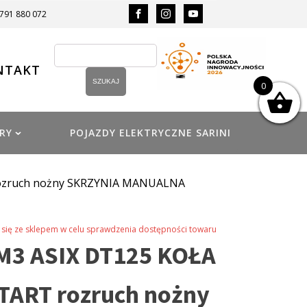
 791 880 072
NTAKT
0
RY
POJAZDY ELEKTRYCZNE SARINI
rozruch nożny SKRZYNIA MANUALNA
się ze sklepem w celu sprawdzenia dostępności towaru
M3 ASIX DT125 KOŁA
START rozruch nożny