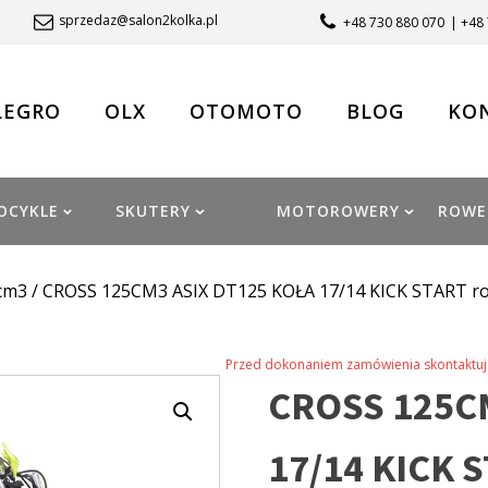
sprzedaz@salon2kolka.pl
+48 730 880 070
| +48
LEGRO
OLX
OTOMOTO
BLOG
KO
OCYKLE
SKUTERY
MOTOROWERY
ROWE
cm3
/ CROSS 125CM3 ASIX DT125 KOŁA 17/14 KICK START 
Przed dokonaniem zamówienia skontaktuj 
CROSS 125C
17/14 KICK 