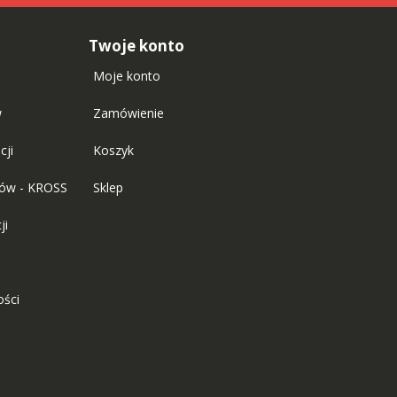
Twoje konto
Moje konto
w
Zamówienie
cji
Koszyk
tów - KROSS
Sklep
ji
ości