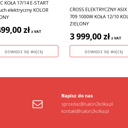
C KOŁA 17/14 E-START
CROSS ELEKTRYCZNY ASIX 
uch elektryczny KOLOR
709 1000W KOŁA 12/10 KO
LONY
ZIELONY
499,00
zł
z VAT
3 999,00
zł
z VAT
DOWIEDZ SIĘ WIĘCEJ
DOWIEDZ SIĘ WIĘCEJ
Napisz do nas
sprzedaz@salon2kolka.pl
kontakt@salon2kolka.pl