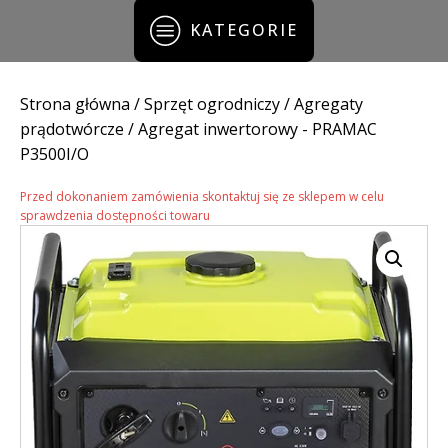
KATEGORIE
Strona główna
/
Sprzęt ogrodniczy
/
Agregaty
prądotwórcze
/ Agregat inwertorowy - PRAMAC
P3500I/O
Przed dokonaniem zamówienia skontaktuj się ze sklepem w celu
sprawdzenia dostępności towaru