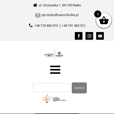
ul. Olszewska 1, 89-100 Nakło
0
sprzedaz@salon2kolka.pl
+48 730 880 070
| +48 791 880 072