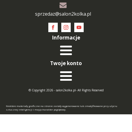
sprzedaz@salon2kolka.pl
Informacje
Twoje konto
© Copyright 2026 - salon2kolka.pl- All Rights Reserved
Niektóre materiały graficzne na stronie zostały wygenerowane lub zmodyfikowane przy użyciu
sztucznej inteligencji i mają charakter poglądowy.