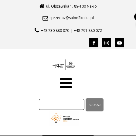
ul. Olszewska 1, 89-100 Nakło
sprzedaz@salon2kolka.pl
+48 730 880 070
| +48 791 880 072