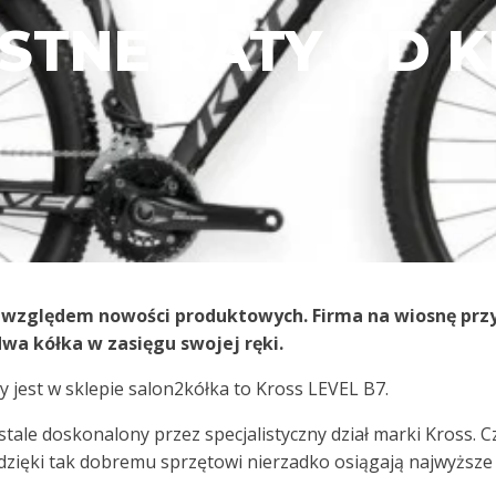
STNE RATY OD K
d względem nowości produktowych. Firma na wiosnę prz
wa kółka w zasięgu swojej ręki.
 jest w sklepie salon2kółka to Kross LEVEL B7.
 stale doskonalony przez specjalistyczny dział marki Kross. 
zięki tak dobremu sprzętowi nierzadko osiągają najwyższe 