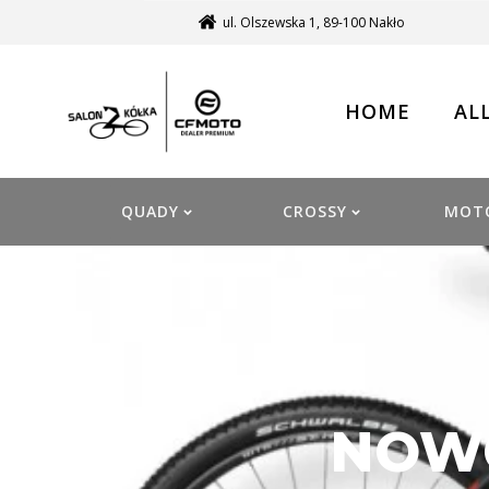
ul. Olszewska 1, 89-100 Nakło
HOME
AL
QUADY
CROSSY
MOT
NOWO