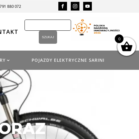
 791 880 072
NTAKT
0
RY
POJAZDY ELEKTRYCZNE SARINI
 ORAZ