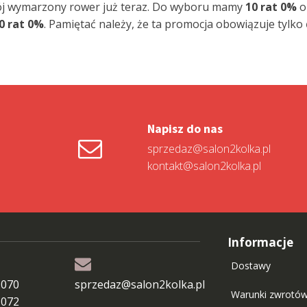
ój wymarzony rower już teraz. Do wyboru mamy
10 rat 0%
o
0 rat 0%
. Pamiętać należy, że ta promocja obowiązuje tylko
Napisz do nas
sprzedaz@salon2kolka.pl
kontakt@salon2kolka.pl
Informacje
Dostawy
 070
sprzedaz@salon2kolka.pl
Warunki zwrotó
 072