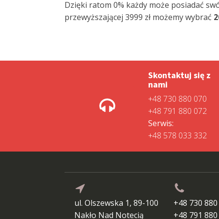
Dzięki ratom 0% każdy może posiadać sw
przewyższającej 3999 zł możemy wybrać
2
Skontaktuj się z
nami
+48 730 880 070
+48 791 880 072
Serwis:
+48 578 033 332
ul. Olszewska 1, 89-100
+48 730 880
Nakło Nad Notecią
+48 791 880