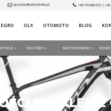
sprzedaz@salon2kolka.pl
+48 730 880 070
| +48
LEGRO
OLX
OTOMOTO
BLOG
KO
OCYKLE
SKUTERY
MOTOROWERY
ROWE
ŚCI W SKLEPIE