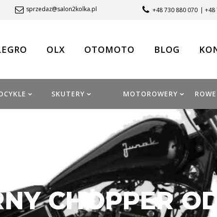
sprzedaz@salon2kolka.pl
+48 730 880 070
| +48
LEGRO
OLX
OTOMOTO
BLOG
KO
OCYKLE
SKUTERY
MOTOROWERY
ROWE
RNY CHOPPER OD