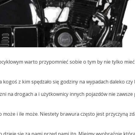
ocyklowym warto przypomnieć sobie o tym by nie tylko mie
ata kogoś z kim spędzało się godziny na wypadach daleko czy 
czni na drogach a i użytkownicy innych pojazdów nie zawsze
to może i ile może. Niestety brawura często jest przyczyną
 co dzieje się za nami przed nami itp. Miejmy wyobraźnię kt