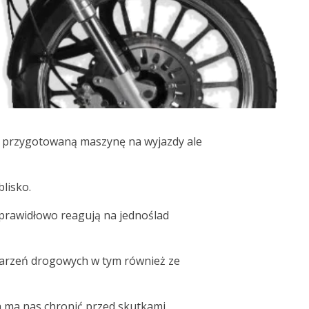
ć przygotowaną maszynę na wyjazdy ale
blisko.
 prawidłowo reagują na jednoślad
 zdarzeń drogowych w tym również ze
óra ma nas chronić przed skutkami