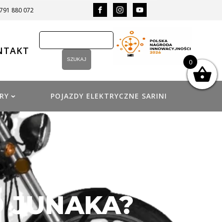
 791 880 072
NTAKT
0
RY
POJAZDY ELEKTRYCZNE SARINI
 JUNAKA?