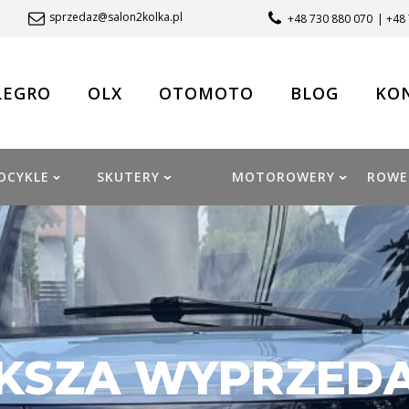
sprzedaz@salon2kolka.pl
+48 730 880 070
| +48
LEGRO
OLX
OTOMOTO
BLOG
KO
OCYKLE
SKUTERY
MOTOROWERY
ROWE
KSZA WYPRZEDAŻ