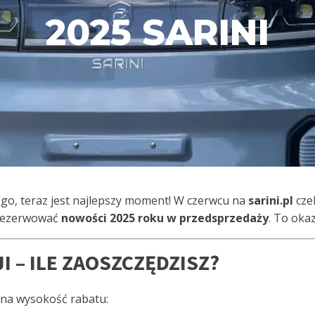
2025 SARINI
ego, teraz jest najlepszy moment! W czerwcu na
sarini.pl
cze
rezerwować
nowości 2025 roku w przedsprzedaży
. To okaz
 – ILE ZAOSZCZĘDZISZ?
tna wysokość rabatu: