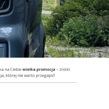
ka na Ciebie
wielka promocja
– zniżki
ja, której nie warto przegapić!