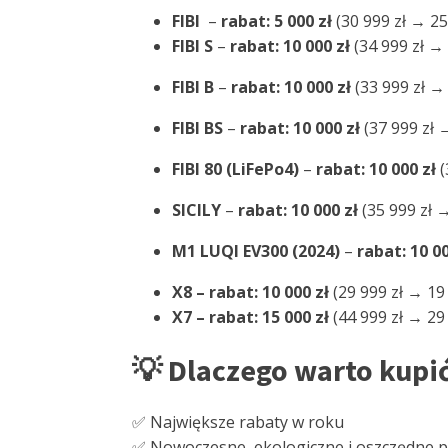
FIBI
–
rabat: 5 000 zł
(30 999 zł → 25
FIBI S
–
rabat: 10 000 zł
(34 999 zł → 
FIBI B
–
rabat: 10 000 zł
(33 999 zł → 
FIBI BS
–
rabat: 10 000 zł
(37 999 zł →
FIBI 80 (LiFePo4)
–
rabat: 10 000 zł
(
SICILY
–
rabat: 10 000 zł
(35 999 zł →
M1 LUQI EV300 (2024)
–
rabat: 10 00
X8 – rabat: 10 000 zł
(29 999 zł → 19 
X7 – rabat: 15 000 zł
(44 999 zł → 29 
💡 Dlaczego warto kupić
✅ Największe rabaty w roku
✅ Nowoczesne, ekologiczne i oszczędne p