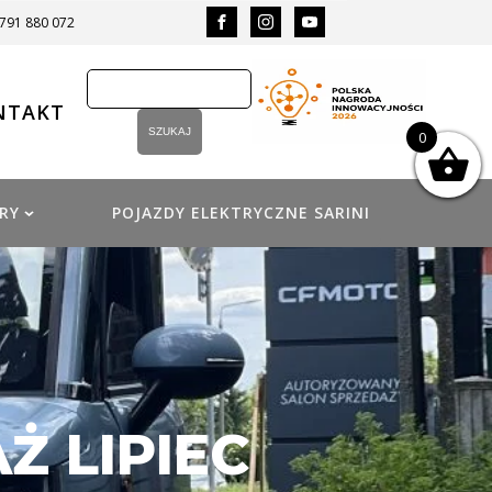
 791 880 072
NTAKT
0
RY
POJAZDY ELEKTRYCZNE SARINI
 LIPIEC