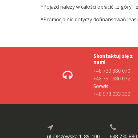
*Pojazd należy w całości opłacić ,,z góry",
*Promocja nie dotyczy dofinansowań lea
Skontaktuj się z
nami
+48 730 880 070
+48 791 880 072
Serwis:
+48 578 033 332
ul. Olszewska 1, 89-100
+48 730 880