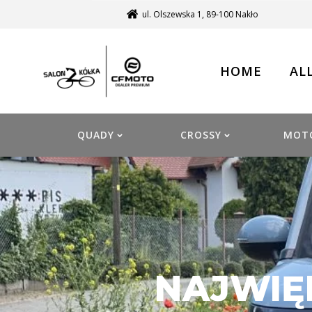
ul. Olszewska 1, 89-100 Nakło
HOME
AL
QUADY
CROSSY
MOT
NAJWIĘ