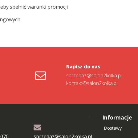
 żeby spełnić warunki promocji
singowych
Napisz do nas
sprzedaz@salon2kolka.pl
kontakt@salon2kolka.pl
Informacje
Dostawy
 070
sprzedaz@salon2kolka.pl