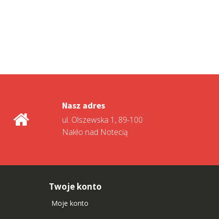
Nasz adres
ul. Olszewska 1, 89-100
Nakło nad Notecią
Twoje konto
Moje konto