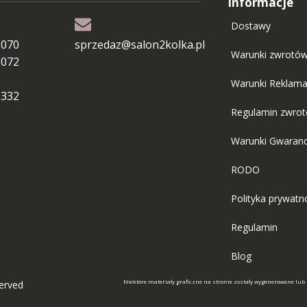
Informacje
Dostawy
 070
sprzedaz@salon2kolka.pl
Warunki zwrotó
 072
Warunki Reklama
 332
Regulamin zwro
Warunki Gwaranc
RODO
Polityka prywatn
Regulamin
Blog
Niektóre materiały graficzne na stronie zostały wygenerowane lub
served