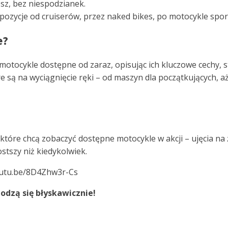
esz, bez niespodzianek.
opozycje od cruiserów, przez naked bikes, po motocykle spo
e?
tocykle dostępne od zaraz, opisując ich kluczowe cechy, st
re są na wyciągnięcie ręki – od maszyn dla początkujących,
 które chcą zobaczyć dostępne motocykle w akcji – ujęcia na
stszy niż kiedykolwiek.
youtu.be/8D4Zhw3r-Cs
odzą się błyskawicznie!