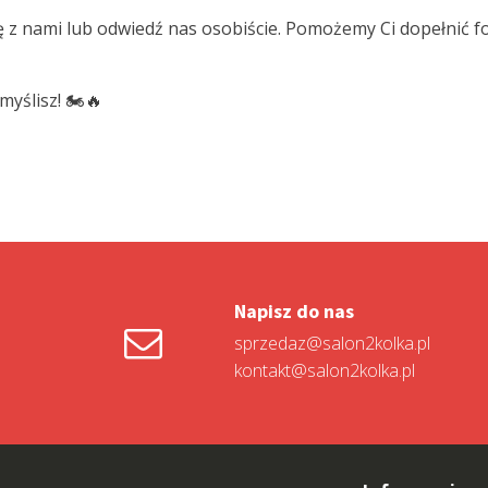
 się z nami lub odwiedź nas osobiście. Pomożemy Ci dopełnić 
yślisz! 🏍️🔥
Napisz do nas
sprzedaz@salon2kolka.pl
kontakt@salon2kolka.pl