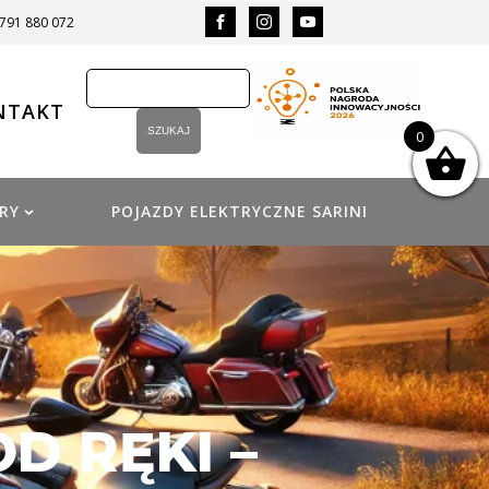
 791 880 072
NTAKT
0
RY
POJAZDY ELEKTRYCZNE SARINI
D RĘKI –