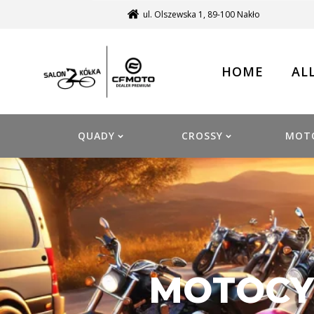
ul. Olszewska 1, 89-100 Nakło
HOME
AL
QUADY
CROSSY
MOT
MOTOCYK