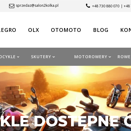
sprzedaz@salon2kolka.pl
+48 730 880 070
| +48
LEGRO
OLX
OTOMOTO
BLOG
KO
OCYKLE
SKUTERY
MOTOROWERY
ROWE
LE DOSTĘPNE O