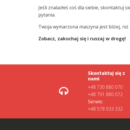
Jeśli znalazłeś coś dla siebie, skontaktuj
pytania.
Twoja wymarzona maszyna jest bliżej, niż m
Zobacz, zakochaj się i ruszaj w drogę!
Skontaktuj się z
nami
+48 730 880 070
+48 791 880 072
Serwis:
+48 578 033 332