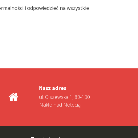
formalności i odpowiedzieć na wszystkie
Nasz adres
ul. Olszewska 1, 89-100
Nakło nad Notecią