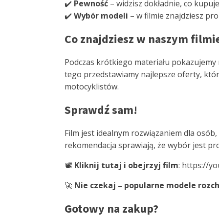
✔️
Pewność
– widzisz dokładnie, co kupuj
✔️
Wybór modeli
– w filmie znajdziesz pr
Co znajdziesz w naszym filmi
Podczas krótkiego materiału pokazujemy mo
tego przedstawiamy najlepsze oferty, któ
motocyklistów.
Sprawdź sam!
Film jest idealnym rozwiązaniem dla osób,
rekomendacja sprawiają, że wybór jest pro
📽️
Kliknij tutaj i obejrzyj film
: https://
🚀
Nie czekaj – popularne modele rozch
Gotowy na zakup?