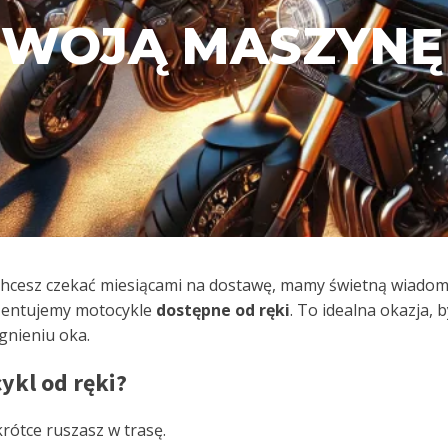
WOJĄ MASZYNĘ 
e chcesz czekać miesiącami na dostawę, mamy świetną wiad
ezentujemy motocykle
dostępne od ręki
. To idealna okazja, 
gnieniu oka.
ykl od ręki?
krótce ruszasz w trasę.