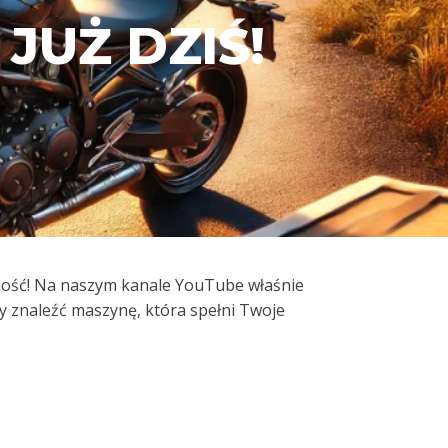
JUŻ DZIŚ!
omość! Na naszym kanale YouTube właśnie
by znaleźć maszynę, która spełni Twoje