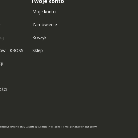
Twoje konto
Moje konto
w
Zamówienie
cji
Koszyk
tów - KROSS
Sklep
ji
ości
 zmodyfikowane przy użyciu sztucznej inteligencji i mają charakter poglądowy.