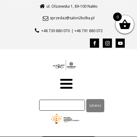
ul. Olszewska 1, 89-100 Nakło
0
sprzedaz@salon2kolka.pl
+48 730 880 070
| +48 791 880 072