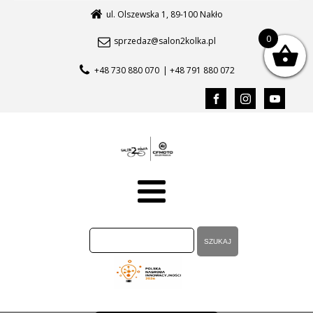
ul. Olszewska 1, 89-100 Nakło
0
sprzedaz@salon2kolka.pl
+48 730 880 070
| +48 791 880 072