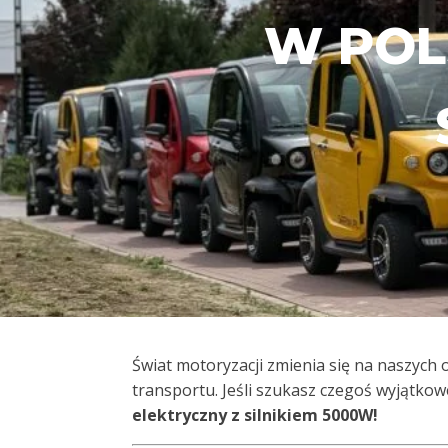
W POL
Świat motoryzacji zmienia się na naszych 
transportu. Jeśli szukasz czegoś wyjątko
elektryczny z silnikiem 5000W!