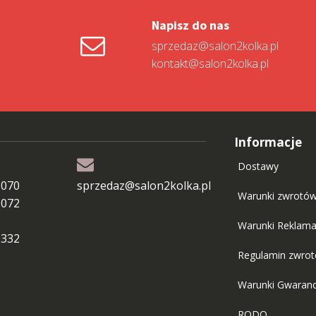
Napisz do nas
sprzedaz@salon2kolka.pl
kontakt@salon2kolka.pl
Informacje
Dostawy
 070
sprzedaz@salon2kolka.pl
Warunki zwrotó
 072
Warunki Reklama
 332
Regulamin zwro
Warunki Gwaranc
RODO