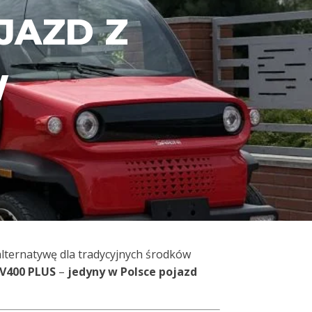
JAZD Z
W
alternatywę dla tradycyjnych środków
V400 PLUS
–
jedyny w Polsce pojazd