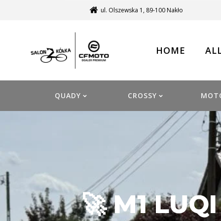
ul. Olszewska 1, 89-100 Nakło
HOME
AL
QUADY
CROSSY
MOT
🚀 M1 LUQ