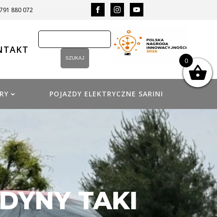
 791 880 072
NTAKT
0
RY
POJAZDY ELEKTRYCZNE SARINI
EDYNY TAKI