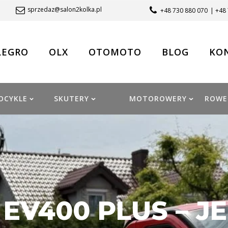
sprzedaz@salon2kolka.pl
+48 730 880 070
| +48
LEGRO
OLX
OTOMOTO
BLOG
KO
OCYKLE
SKUTERY
MOTOROWERY
ROWE
I EV400 PLUS – J