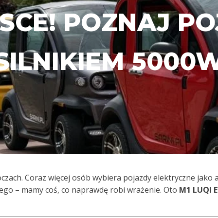
SCE! POZNAJ PO
SILNIKIEM 5000
oczach. Coraz więcej osób wybiera pojazdy elektryczne jako 
wego – mamy coś, co naprawdę robi wrażenie. Oto
M1 LUQI E