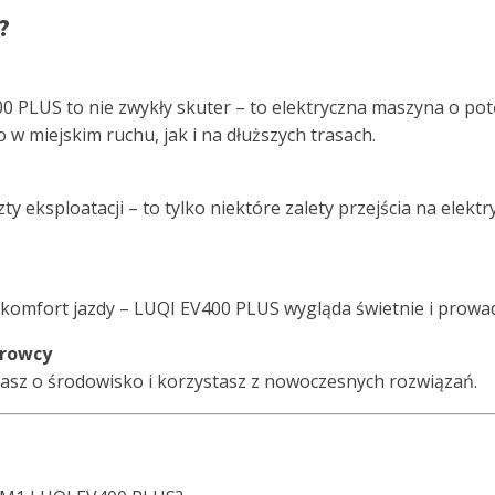
?
00 PLUS to nie zwykły skuter – to elektryczna maszyna o po
 w miejskim ruchu, jak i na dłuższych trasach.
szty eksploatacji – to tylko niektóre zalety przejścia na elek
 komfort jazdy – LUQI EV400 PLUS wygląda świetnie i prowadzi
erowcy
dbasz o środowisko i korzystasz z nowoczesnych rozwiązań.