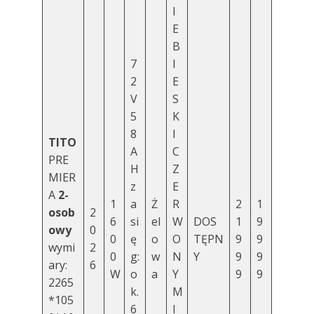
I
E
B
7
I
2
E
V
S
5
K
8
I
TITO
A
C
PRE
H
Z
MIER
z
E
A
2-
1
a
Ż
R
2
1
osob
2
6
si
el
W
DOS
1
9
owy
0
0
ę
o
O
TĘPN
9
9
wymi
2
0
g:
w
N
Y
9
9
ary:
6
W
o
a
Y
9
9
2265
k.
M
*105
6
I