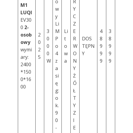
o
R
M1
w
Y
LUQI
y
C
EV30
Li
Z
0
2-
3
M
Li
E
4
3
osob
2
0
P
t
R
DOS
8
8
owy
0
0
o
o
W
TĘPN
9
9
wymi
2
0
4
w
O
Y
9
9
ary:
5
W
z
a
N
9
9
2400
a
Y
*150
si
Ż
0*16
ę
Ó
00
g:
Ł
o
T
k.
Y
9
Z
0
I
-
E