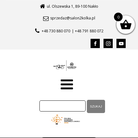
ul. Olszewska 1, 89-100 Nakło
0
sprzedaz@salon2kolka.pl
+48 730 880 070
| +48 791 880 072