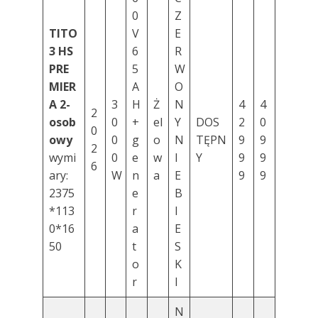
0
Z
TITO
V
E
3 HS
6
R
PRE
5
W
MIER
A
O
A
2-
3
H
Ż
N
4
4
2
osob
0
+
el
Y
DOS
2
0
0
owy
0
g
o
N
TĘPN
9
9
2
wymi
0
e
w
I
Y
9
9
6
ary:
W
n
a
E
9
9
2375
e
B
*113
r
I
0*16
a
E
50
t
S
o
K
r
I
N