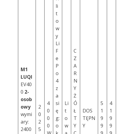
li
t
o
w
y
Li
F
C
e
Z
P
A
M1
o
R
LUQI
4
N
EV40
z
Y
0
2-
a
Ż
osob
4
si
Li
Ó
5
4
owy
2
0
ę
t
Ł
DOS
1
1
wymi
0
0
g:
o
T
TĘPN
9
9
ary:
2
0
o
w
Y
Y
9
9
2400
5
W
k.
a
C
9
9