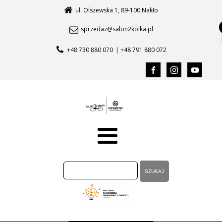
ul. Olszewska 1, 89-100 Nakło
sprzedaz@salon2kolka.pl
+48 730 880 070
| +48 791 880 072