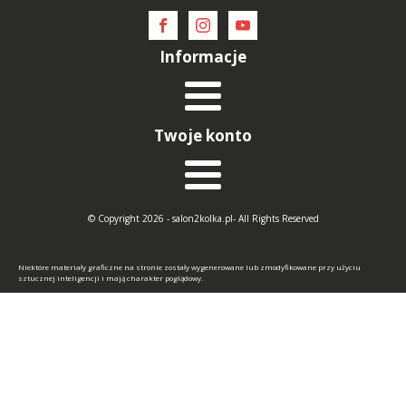
Informacje
Twoje konto
© Copyright 2026 - salon2kolka.pl- All Rights Reserved
Niektóre materiały graficzne na stronie zostały wygenerowane lub zmodyfikowane przy użyciu
sztucznej inteligencji i mają charakter poglądowy.