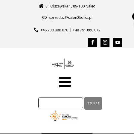
ul. Olszewska 1, 89-100 Nakło
sprzedaz@salon2kolka.pl
+48 730 880 070
| +48 791 880 072