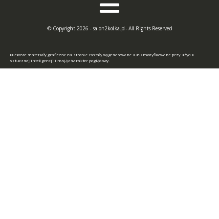
© Copyright 2026 - salon2kolka.pl- All Rights Reserved
Niektóre materiały graficzne na stronie zostały wygenerowane lub zmodyfikowane przy użyciu
sztucznej inteligencji i mają charakter poglądowy.