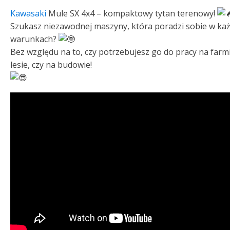
Kawasaki
Mule SX 4x4 – kompaktowy tytan terenowy!
Szukasz niezawodnej maszyny, która poradzi sobie w ka
warunkach?
Bez względu na to, czy potrzebujesz go do pracy na farm
lesie, czy na budowie!