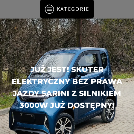
KATEGORIE
JUŻ JEST! SKUTER
ELEKTRYCZNY BEZ PRAWA
JAZDY SARINI Z SILNIKIEM
3000W JUŻ DOSTĘPNY!