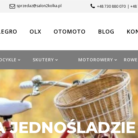
sprzedaz@salon2kolka.pl
+48 730 880 070
| +48
LEGRO
OLX
OTOMOTO
BLOG
KO
OCYKLE
SKUTERY
MOTOROWERY
ROWE
A JEDNOŚLADZIE