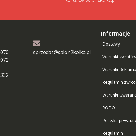
Informacje
Dostawy
 070
sprzedaz@salon2kolka.pl
Warunki zwrotó
 072
Warunki Reklama
 332
Regulamin zwro
Warunki Gwaranc
RODO
Polityka prywatn
Regulamin