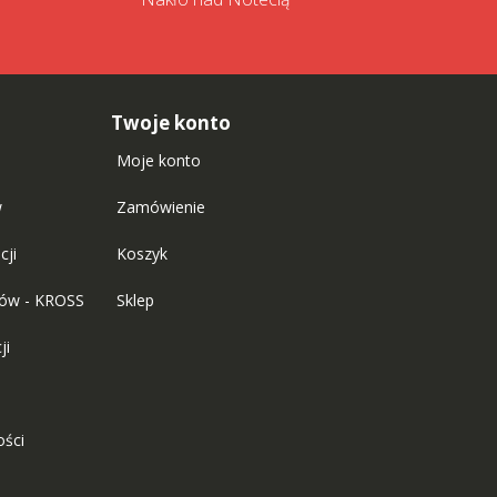
Twoje konto
Moje konto
w
Zamówienie
cji
Koszyk
tów - KROSS
Sklep
ji
ości