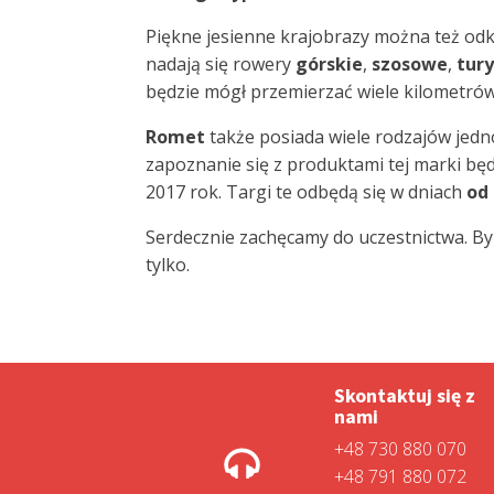
Piękne jesienne krajobrazy można też odk
nadają się rowery
górskie
,
szosowe
,
tur
będzie mógł przemierzać wiele kilometrów
Romet
także posiada wiele rodzajów jedn
zapoznanie się z produktami tej marki bę
2017 rok. Targi te odbędą się w dniach
od 
Serdecznie zachęcamy do uczestnictwa. By
tylko.
Skontaktuj się z
nami
+48 730 880 070
+48 791 880 072