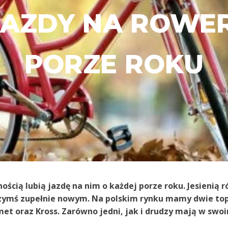
JAZDY NA ROWER
PORZE ROKU
nością lubią jazdę na nim o każdej porze roku. Jesieni
 czymś zupełnie nowym. Na polskim rynku mamy dwie to
met oraz Kross. Zarówno jedni, jak i drudzy mają w sw