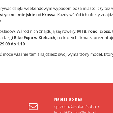
rywać dzięki weekendowym wypadom poza miasto, czy też w 
ystyczne
,
miejskie
od
Krossa
. Każdy wśród ich oferty znajd
.
ośladów. Wśród nich znajdują się rowery:
MTB
,
road
,
cross
,
dą targi
Bike Expo w Kielcach
, na których firma zaprezentu
29.09 do 1.10
.
ć może właśnie tam znajdziesz swój wymarzony model, który
Napisz do nas
sprzedaz@salon2kolka.pl
kontakt@salon2kolka.pl