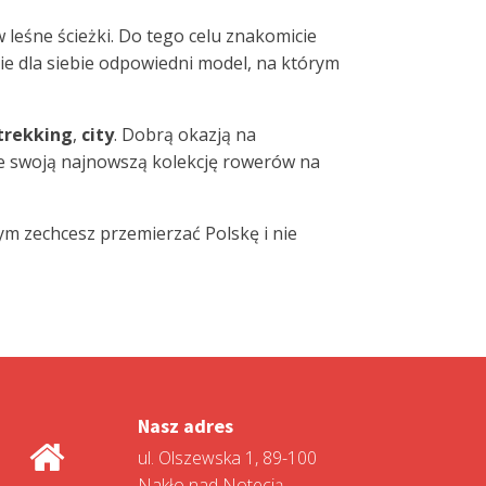
leśne ścieżki. Do tego celu znakomicie
zie dla siebie odpowiedni model, na którym
trekking
,
city
. Dobrą okazją na
je swoją najnowszą kolekcję rowerów na
m zechcesz przemierzać Polskę i nie
Nasz adres
ul. Olszewska 1, 89-100
Nakło nad Notecią