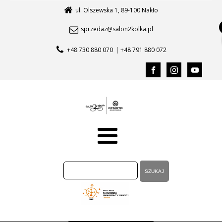
ul. Olszewska 1, 89-100 Nakło
sprzedaz@salon2kolka.pl
+48 730 880 070
| +48 791 880 072