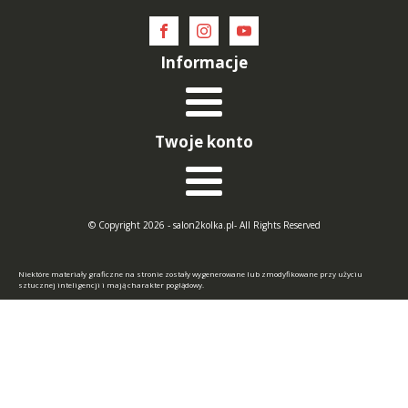
Informacje
Twoje konto
© Copyright 2026 - salon2kolka.pl- All Rights Reserved
Niektóre materiały graficzne na stronie zostały wygenerowane lub zmodyfikowane przy użyciu
sztucznej inteligencji i mają charakter poglądowy.