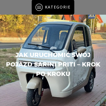
KATEGORIE
JAK URUCHOMIĆ SWÓJ
POJAZD SARINI PRITI – KROK
PO KROKU