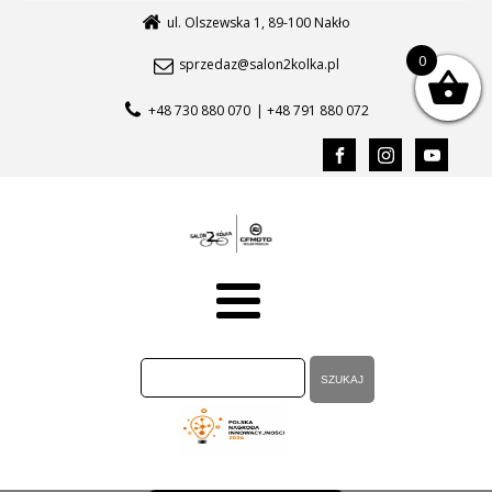
ul. Olszewska 1, 89-100 Nakło
0
sprzedaz@salon2kolka.pl
+48 730 880 070
| +48 791 880 072