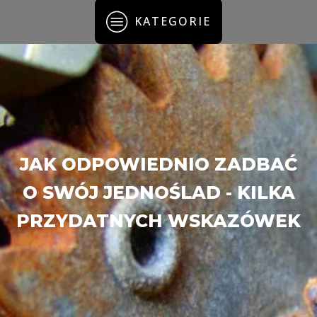
KATEGORIE
JAK ODPOWIEDNIO ZADBAĆ
O SWÓJ JEDNOŚLAD - KILKA
PRZYDATNYCH WSKAZÓWEK