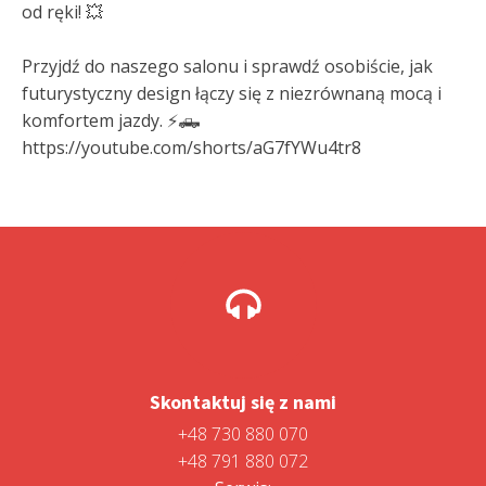
od ręki! 💥
Przyjdź do naszego salonu i sprawdź osobiście, jak
futurystyczny design łączy się z niezrównaną mocą i
komfortem jazdy. ⚡🛻
https://youtube.com/shorts/aG7fYWu4tr8
Skontaktuj się z nami
+48 730 880 070
+48 791 880 072