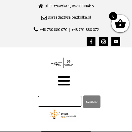
ul. Olszewska 1, 89-100 Nakło
0
sprzedaz@salon2kolka.pl
+48 730 880 070
| +48 791 880 072