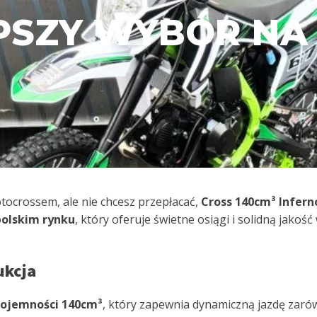
PSZY WYBÓR NA 
tocrossem, ale nie chcesz przepłacać,
Cross 140cm³ Infern
polskim rynku
, który oferuje świetne osiągi i solidną jakoś
ukcja
 pojemności 140cm³
, który zapewnia dynamiczną jazdę zarówn