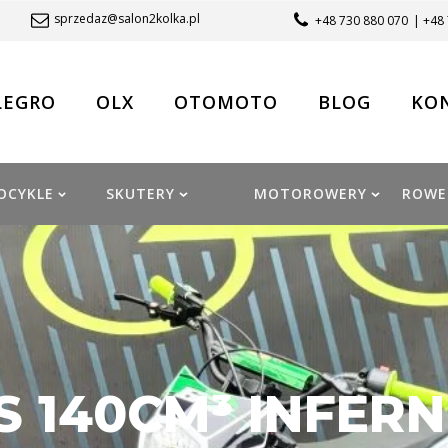
sprzedaz@salon2kolka.pl
+48 730 880 070
| +48
LEGRO
OLX
OTOMOTO
BLOG
KO
OCYKLE
SKUTERY
MOTOROWERY
ROWE
 140CM³ INFERN