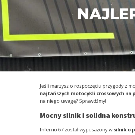
NAJLE
Jeśli marzysz o rozpoczęciu przygody z mo
najtańszych motocykli crossowych na 
na niego uwagę? Sprawdźmy!
Mocny silnik i solidna konstr
Inferno 67 został wyposażony w
silnik o