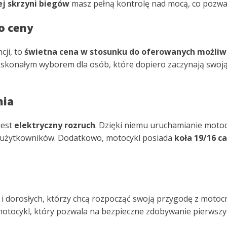
j skrzyni biegów
masz pełną kontrolę nad mocą, co pozwal
o ceny
cji, to
świetna cena w stosunku do oferowanych możliw
oskonałym wyborem dla osób, które dopiero zaczynają swoją
nia
jest
elektryczny rozruch
. Dzięki niemu uruchamianie motocy
h użytkowników. Dodatkowo, motocykl posiada
koła 19/16 ca
y i dorosłych, którzy chcą rozpocząć swoją przygodę z motoc
o motocykl, który pozwala na bezpieczne zdobywanie pierwszy