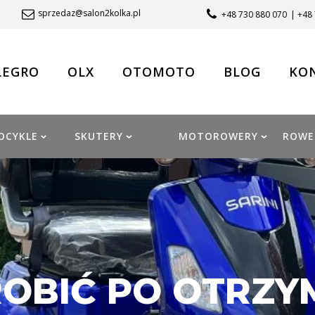
sprzedaz@salon2kolka.pl
+48 730 880 070
| +48
LEGRO
OLX
OTOMOTO
BLOG
KO
OCYKLE
SKUTERY
MOTOROWERY
ROWE
ROBIĆ PO OTRZY