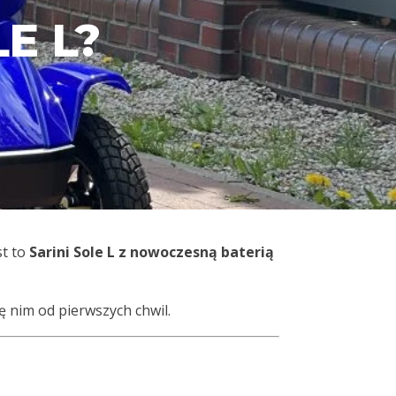
E L?
st to
Sarini Sole L z nowoczesną baterią
się nim od pierwszych chwil.