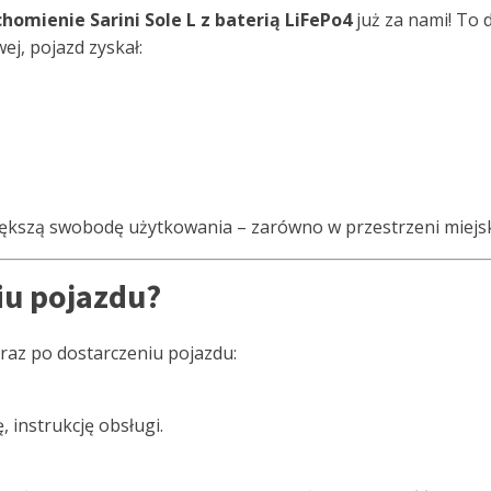
homienie Sarini Sole L z baterią LiFePo4
już za nami! To
wej, pojazd zyskał:
ększą swobodę użytkowania – zarówno w przestrzeni miejskie
iu pojazdu?
raz po dostarczeniu pojazdu:
 instrukcję obsługi.