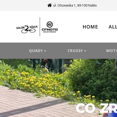
ul. Olszewska 1, 89-100 Nakło
HOME
AL
QUADY
CROSSY
MOT
CO Z