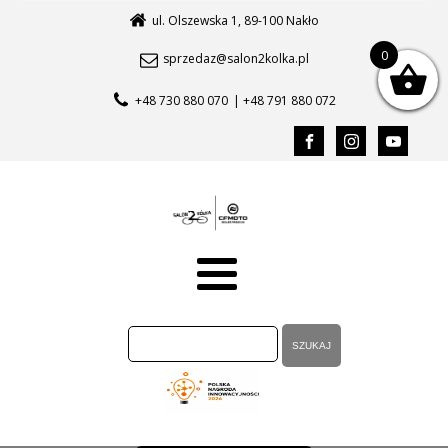
ul. Olszewska 1, 89-100 Nakło
0
sprzedaz@salon2kolka.pl
+48 730 880 070
| +48 791 880 072