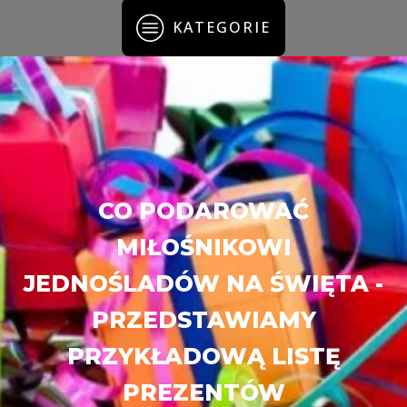
KATEGORIE
CO PODAROWAĆ
MIŁOŚNIKOWI
JEDNOŚLADÓW NA ŚWIĘTA -
PRZEDSTAWIAMY
PRZYKŁADOWĄ LISTĘ
PREZENTÓW