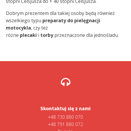
stopni Celsjusza do + 40 stopni Celsjusza.
Dobrym prezentem dla takiej osoby będą również
wszelkiego typu
preparaty do pielęgnacji
motocykla
, czy też
różne
plecaki
i
torby
przeznaczone dla jednośladu.
Skontaktuj się z nami
+48 730 880 070
+48 791 880 072