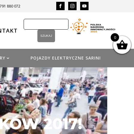
 791 880 072
NTAKT
0
RY
POJAZDY ELEKTRYCZNE SARINI
KÓW 2017!