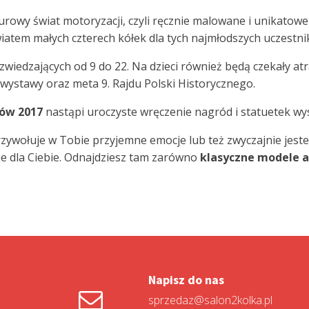
urowy świat motoryzacji, czyli ręcznie malowane i unikato
atem małych czterech kółek dla tych najmłodszych uczestni
wiedzających od 9 do 22. Na dzieci również będą czekały atr
 wystawy oraz meta 9. Rajdu Polski Historycznego.
ków 2017
nastąpi uroczyste wręczenie nagród i statuetek w
rzywołuje w Tobie przyjemne emocje lub też zwyczajnie jest
ie dla Ciebie. Odnajdziesz tam zarówno
klasyczne modele 
Napisz do nas
sprzedaz@salon2kolka.pl