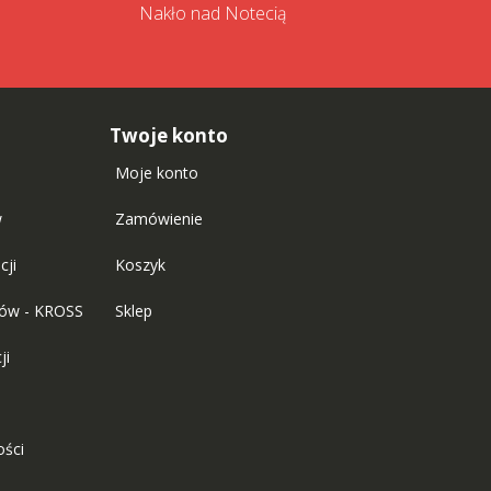
Nakło nad Notecią
Twoje konto
Moje konto
w
Zamówienie
cji
Koszyk
tów - KROSS
Sklep
ji
ości