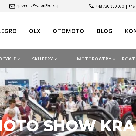
sprzedaz@salon2kolka.pl
+48 730 880 070
| +48
LEGRO
OLX
OTOMOTO
BLOG
KO
OCYKLE
SKUTERY
MOTOROWERY
ROWE
MOTO SHOW KRA