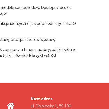
we modele samochodów. Dostępny będzie
ków.
akcje identyczne jak poprzedniego dnia. O
ystawy oraz partnerów wystawy.
eś zapalonym fanem motoryzacji ? świetnie
aut
jak i również
klasyki wśród
Nasz adres
ul. Olszewska 1, 89-100