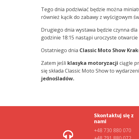
Tego dnia podziwiać będzie można miniat
również kącik do zabawy z wyścigowym świ
Drugiego dnia wystawa będzie czynna dla z
godzinie 18:15 nastąpi uroczyste otwarcie
Ostatniego dnia
Classic Moto Show Kra
Zatem jeśli
klasyka motoryzacji
ciągle p
się składa Classic Moto Show to wydarzen
jednośladów.
Skontaktuj się z
nami
+48 730 880 070
+48 791 880 072