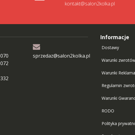
kontakt@salon2kolka.pl
Informacje
Dostawy
 070
sprzedaz@salon2kolka.pl
Warunki zwrotó
 072
Warunki Reklama
 332
Regulamin zwro
Warunki Gwaranc
RODO
Polityka prywatn