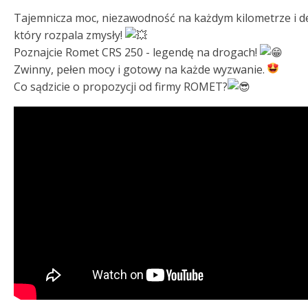
Tajemnicza moc, niezawodność na każdym kilometrze i d
który rozpala zmysły!
Poznajcie Romet CRS 250 - legendę na drogach!
Zwinny, pełen mocy i gotowy na każde wyzwanie.
Co sądzicie o propozycji od firmy ROMET?