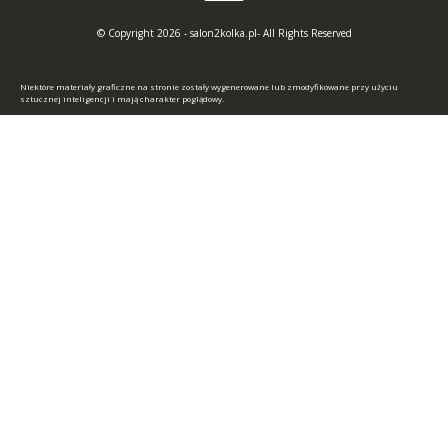
© Copyright 2026 - salon2kolka.pl- All Rights Reserved
Niektóre materiały graficzne na stronie zostały wygenerowane lub zmodyfikowane przy użyciu
sztucznej inteligencji i mają charakter poglądowy.