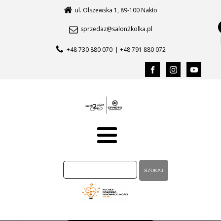
ul. Olszewska 1, 89-100 Nakło
sprzedaz@salon2kolka.pl
+48 730 880 070
| +48 791 880 072