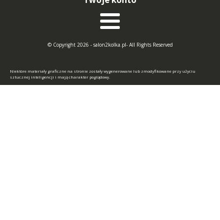
© Copyright 2026 - salon2kolka.pl- All Rights Reserved
Niektóre materiały graficzne na stronie zostały wygenerowane lub zmodyfikowane przy użyciu
sztucznej inteligencji i mają charakter poglądowy.