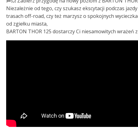
🏁💥 Zabierz przygodę na nowy poziom z BARTON THOR 
Niezależnie od tego, czy szukasz ekscytacji podczas jazdy
trasach off-road, czy też marzysz o spokojnych wycieczka
od zgiełku miasta,
BARTON THOR 125 dostarczy Ci niesamowitych wrażeń z j