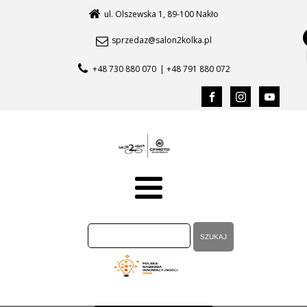
ul. Olszewska 1, 89-100 Nakło
sprzedaz@salon2kolka.pl
+48 730 880 070
| +48 791 880 072