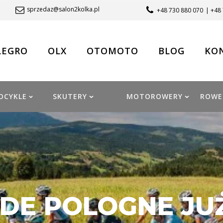
sprzedaz@salon2kolka.pl
+48 730 880 070
| +48
LEGRO
OLX
OTOMOTO
BLOG
KO
OCYKLE
SKUTERY
MOTOROWERY
ROWE
 DE POLOGNE JUŻ