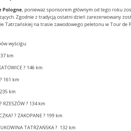
e Pologne
, ponieważ sponsorem głównym od tego roku zosta
cych. Zgodnie z tradycją ostatni dzień zarezerwowany został
nie Tatrzańskiej na trasie zawodowego peletonu w Tour de 
pów wyścigu:
37 km
ATOWICE ? 146 km
? 161 km
235 km
RZESZÓW ? 134 km
ZKA? ? ZAKOPANE ? 199 km
BUKOWINA TATRZAŃSKA ? 132 km