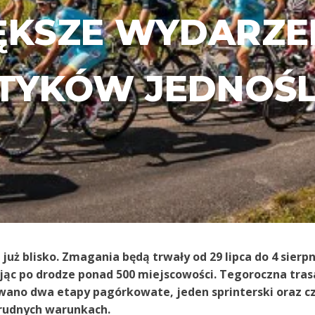
ĘKSZE WYDARZEN
TYKÓW JEDNOŚ
uż blisko. Zmagania będą trwały od 29 lipca do 4 sierpn
ąc po drodze ponad 500 miejscowości. Tegoroczna trasa
wano dwa etapy pagórkowate, jeden sprinterski oraz c
 trudnych warunkach.