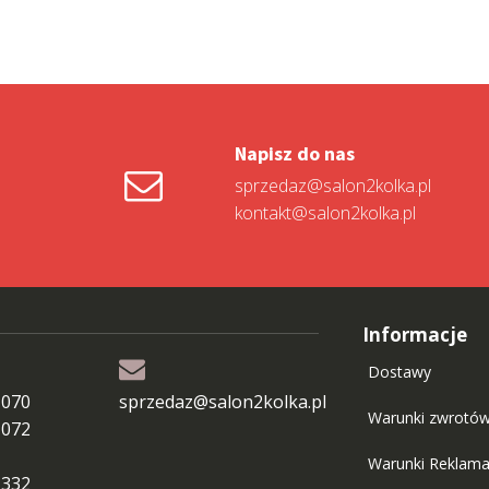
Napisz do nas
sprzedaz@salon2kolka.pl
kontakt@salon2kolka.pl
Informacje
Dostawy
 070
sprzedaz@salon2kolka.pl
Warunki zwrotó
 072
Warunki Reklama
 332