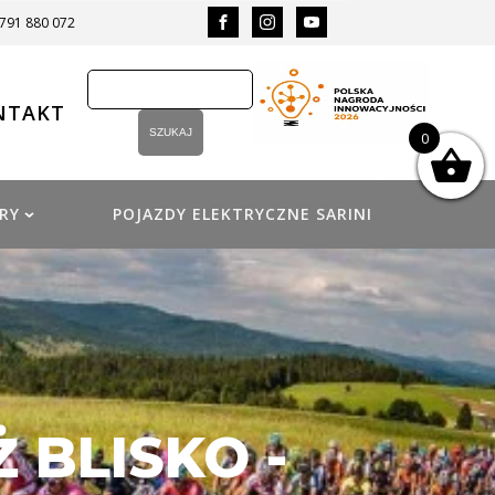
 791 880 072
NTAKT
0
RY
POJAZDY ELEKTRYCZNE SARINI
 BLISKO -