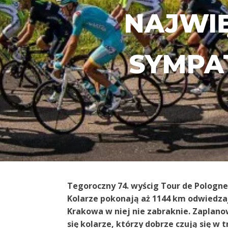
NAJWI
SYMPA
Tegoroczny 74. wyścig Tour de Pologne j
Kolarze pokonają aż 1144 km odwiedzaj
Krakowa w niej nie zabraknie. Zaplano
się kolarze, którzy dobrze czują się w