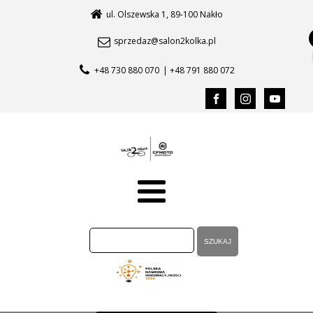
ul. Olszewska 1, 89-100 Nakło
sprzedaz@salon2kolka.pl
+48 730 880 070
| +48 791 880 072