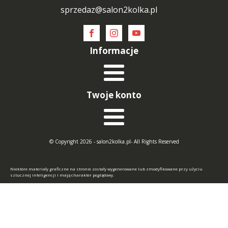
sprzedaz@salon2kolka.pl
Informacje
Twoje konto
© Copyright 2026 - salon2kolka.pl- All Rights Reserved
Niektóre materiały graficzne na stronie zostały wygenerowane lub zmodyfikowane przy użyciu
sztucznej inteligencji i mają charakter poglądowy.