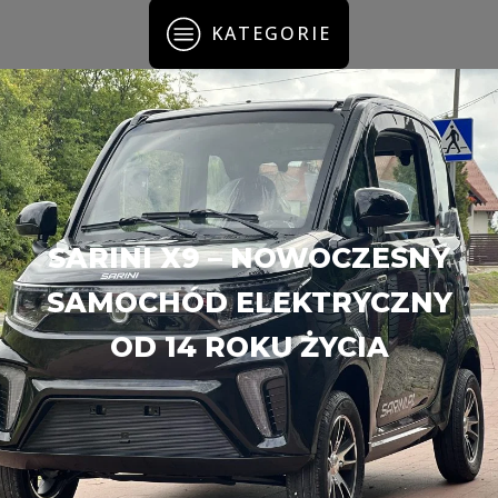
KATEGORIE
SARINI X9 – NOWOCZESNY
SAMOCHÓD ELEKTRYCZNY
OD 14 ROKU ŻYCIA