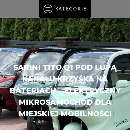
KATEGORIE
SARINI TITO Q1 POD LUPĄ
KANAŁU KRZYŚKA NA
BATERIACH – ELEKTRYCZNY
MIKROSAMOCHÓD DLA
MIEJSKIEJ MOBILNOŚCI