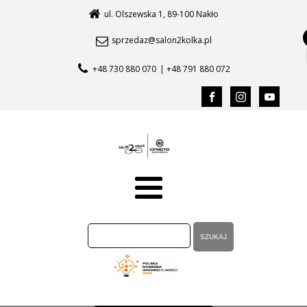
ul. Olszewska 1, 89-100 Nakło
sprzedaz@salon2kolka.pl
+48 730 880 070
| +48 791 880 072