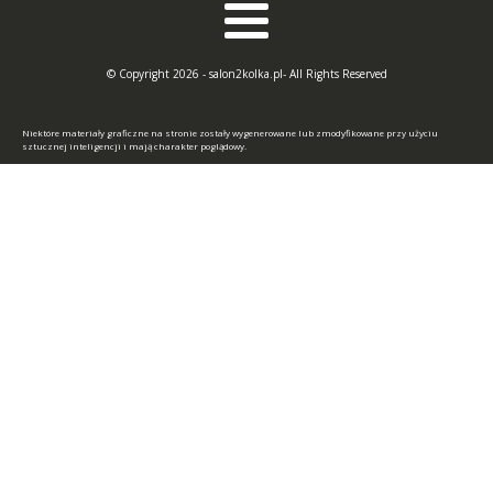
© Copyright 2026 - salon2kolka.pl- All Rights Reserved
Niektóre materiały graficzne na stronie zostały wygenerowane lub zmodyfikowane przy użyciu
sztucznej inteligencji i mają charakter poglądowy.