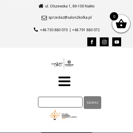
ul. Olszewska 1, 89-100 Nakło
0
sprzedaz@salon2kolka.pl
+48 730 880 070
| +48 791 880 072